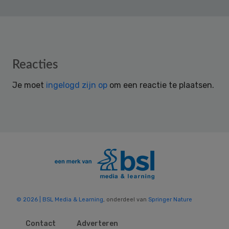
Reader
Reacties
Interactions
Je moet
ingelogd zijn op
om een reactie te plaatsen.
© 2026 | BSL Media & Learning
, onderdeel van
Springer Nature
Contact
Adverteren