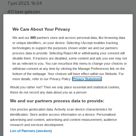
7 juni 2023
,
16:04
417 keer gelezen
Voor het eerst sinds juli 2021 liggen er
We Care About Your Privacy
minder dan honderd mensen met een
We and our
889
partners store and access personal data, like browsing data
coronabesmetting in het ziekenhuis. De
or unique identifiers, on your device. Selecting I Accept enables tracking
technologies to support the purposes shown under we and our partners
afgelopen dag zijn netto 28 bedden
process data to provide. Selecting Reject All or withdrawing your consent will
disable them. If trackers are disabled, some content and ads you see may not
vrijgekomen en daardoor behandelen
be as relevant to you. You can resurface this menu to change your choices or
withdraw consent at any time by clicking the Manage Preferences link on the
ziekenhuizen nu 75 mensen die het
bottom of the webpage. Your choices will have effect within our Website. For
coronavirus onder de leden hebben.
more details, refer to our Privacy Policy.
Privacy Statement
Would you rather not? Then we only place essential and statistical cookies,
these do not record any data about you as a person
Volgens de cijfers van het Landelijk
We and our partners process data to provide:
Coördinatiecentrum Patiënten Spreiding
Use precise geolocation data. Actively scan device characteristics for
identification. Store and/or access information on a device. Personalised
(LCPS) hadden in de afgelopen dag
advertising and content, advertising and content measurement, audience
research and services development.
achttien mensen zulke ernstige
List of Partners (vendors)