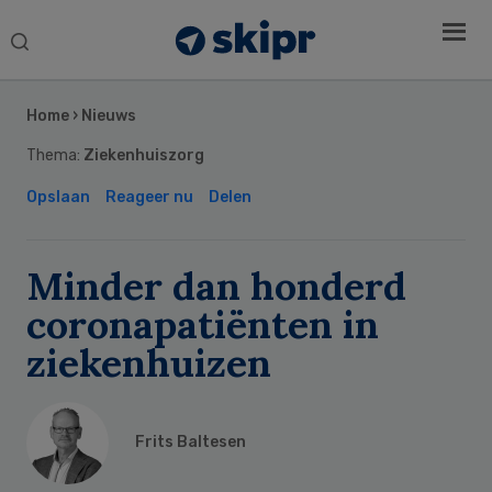
Search
this
Secondary
website
Sidebar
Home
›
Nieuws
Thema:
Ziekenhuiszorg
Opslaan
Reageer nu
Delen
Minder dan honderd
coronapatiënten in
ziekenhuizen
Frits Baltesen