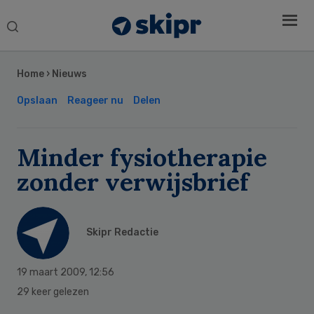
Search
this
Secondary
website
Sidebar
Home
›
Nieuws
Opslaan
Reageer nu
Delen
Minder fysiotherapie
zonder verwijsbrief
Skipr Redactie
19 maart 2009
,
12:56
29 keer gelezen