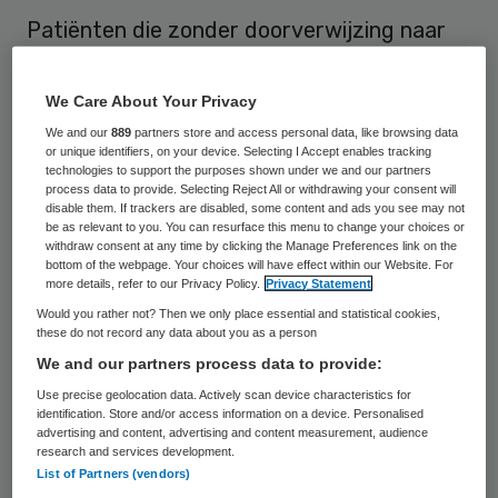
Patiënten die zonder doorverwijzing naar
de fysiotherapeut gaan, krijgen gemiddeld
twee behandelingen minder. Ook krijgen zij
We Care About Your Privacy
vaak andere behandelingen dan patiënten
We and our
889
partners store and access personal data, like browsing data
or unique identifiers, on your device. Selecting I Accept enables tracking
met een verwijzing. Steeds meer mensen
technologies to support the purposes shown under we and our partners
process data to provide. Selecting Reject All or withdrawing your consent will
gaan zonder tussenkomst van een arts
disable them. If trackers are disabled, some content and ads you see may not
naar de fysiotherapeut, blijkt uit onderzoek
be as relevant to you. You can resurface this menu to change your choices or
withdraw consent at any time by clicking the Manage Preferences link on the
van het Nederlands instituut voor
bottom of the webpage. Your choices will have effect within our Website. For
more details, refer to our Privacy Policy.
Privacy Statement
onderzoek van de gezondheidszorg (Nivel).
Would you rather not? Then we only place essential and statistical cookies,
these do not record any data about you as a person
Stijging
We and our partners process data to provide:
Use precise geolocation data. Actively scan device characteristics for
identification. Store and/or access information on a device. Personalised
Sinds voor behandeling door de
advertising and content, advertising and content measurement, audience
research and services development.
fysiotherapeut geen verwijsbrief meer
List of Partners (vendors)
nodig is, komen steeds meer patiënten