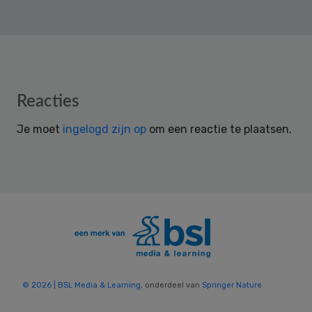
Reader
Reacties
Interactions
Je moet
ingelogd zijn op
om een reactie te plaatsen.
© 2026 | BSL Media & Learning
, onderdeel van
Springer Nature