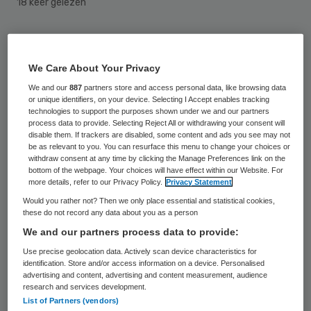
18 keer gelezen
In de eerste negen maanden van 2017
hebben minder mensen de huisartsenpost
We Care About Your Privacy
bezocht dan in dezelfde periode een jaar
We and our
887
partners store and access personal data, like browsing data
or unique identifiers, on your device. Selecting I Accept enables tracking
eerder. In 2016 werden door de
technologies to support the purposes shown under we and our partners
huisartsenposten nog 1,5 miljoen consulten
process data to provide. Selecting Reject All or withdrawing your consent will
disable them. If trackers are disabled, some content and ads you see may not
gegeven, in 2017 nam dit aantal zo’n vijf
be as relevant to you. You can resurface this menu to change your choices or
withdraw consent at any time by clicking the Manage Preferences link on the
procent af naar ongeveer 1,4 miljoen
bottom of the webpage. Your choices will have effect within our Website. For
more details, refer to our Privacy Policy.
Privacy Statement
consulten.
Would you rather not? Then we only place essential and statistical cookies,
these do not record any data about you as a person
Dit blijkt uit
cijfers
van Vektis.
We and our partners process data to provide:
Use precise geolocation data. Actively scan device characteristics for
Het aantal door huisartsen op de HAP
identification. Store and/or access information on a device. Personalised
afgelegde visites nam met 3 procent af, tot
advertising and content, advertising and content measurement, audience
research and services development.
247.492. Wel werden huisartsen vaker
List of Partners (vendors)