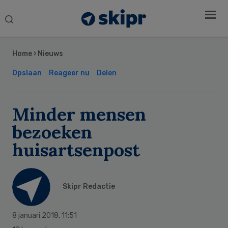
Search
this
Secondary
website
Sidebar
Home
›
Nieuws
Opslaan
Reageer nu
Delen
Minder mensen
bezoeken
huisartsenpost
Skipr Redactie
8 januari 2018
,
11:51