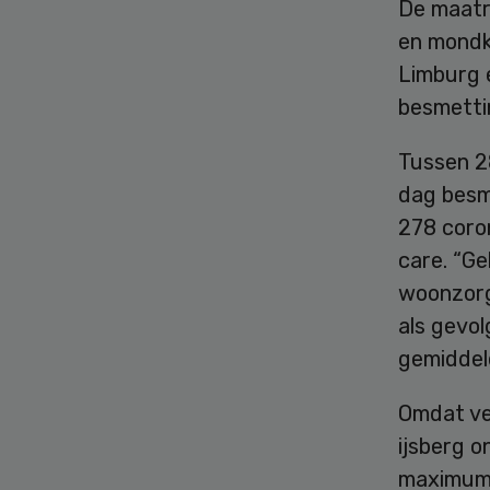
De maatr
en mondka
Limburg 
besmetti
Tussen 2
dag besme
278 coron
care. “Ge
woonzorg
als gevol
gemiddel
Omdat ve
ijsberg o
maximumc