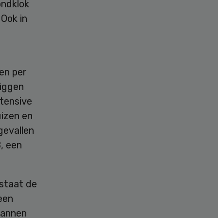
ondklok
 Ook in
en per
liggen
ntensive
uizen en
gevallen
, een
staat de
 een
lannen