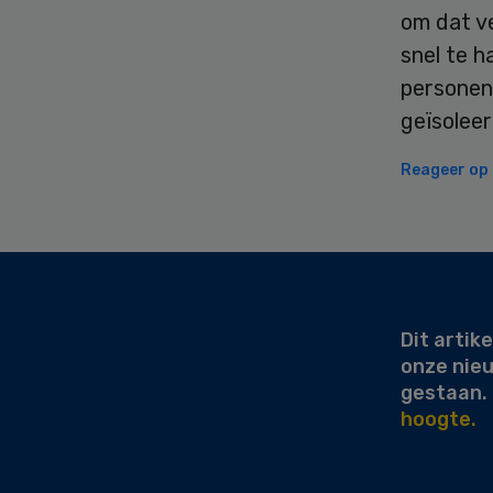
om dat ve
snel te h
personen
geïsoleer
Reageer op d
Secondary
Sidebar
Dit artike
onze nie
gestaan.
hoogte.