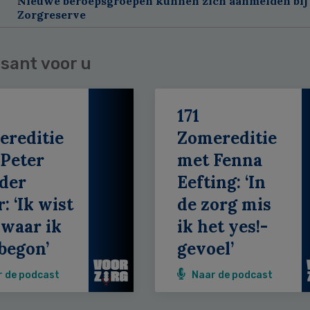
Nieuwe beroepsgroepen kunnen zich aanmelden bij
Zorgreserve
sant voor u
171
ereditie
Zomereditie
Peter
met Fenna
der
Eefting: ‘In
: ‘Ik wist
de zorg mis
 waar ik
ik het yes!-
begon’
gevoel’
r de podcast
Naar de podcast