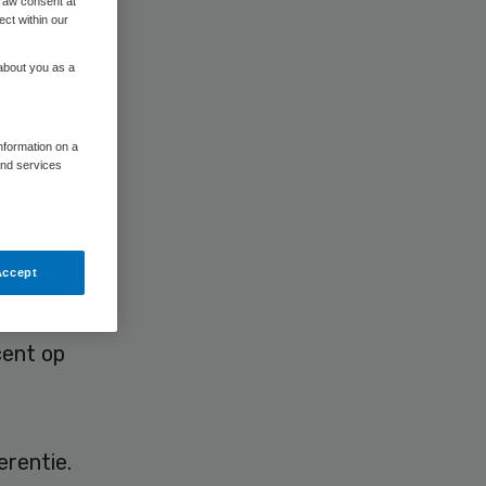
raw consent at
ect within our
 about you as a
information on a
and services
rk
en is in
Accept
cent op
erentie.