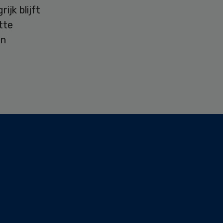
ijk blijft
tte
en