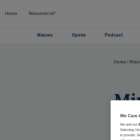
Home
Nieuwsbrief
Nieuws
Opinie
Podcast
Home
›
Nieu
Mi
co
We Care 
We and our
in
Selecting I 
to provide. S