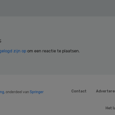
s
gelogd zijn op
om een reactie te plaatsen.
Contact
Advertere
ing
, onderdeel van
Springer
Het l