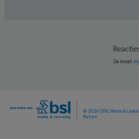
Reader
Reactie
Interactions
Je moet
in
© 2026 | BSL Media & Learn
Nature