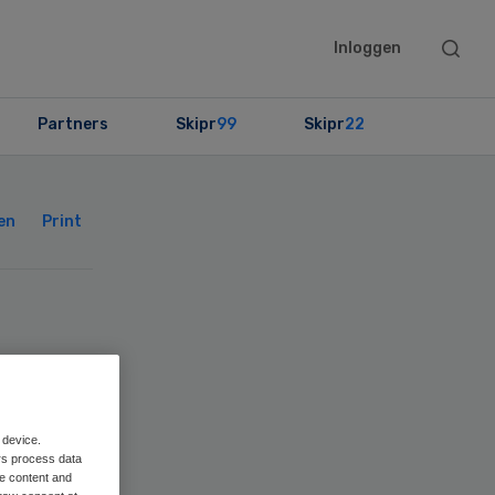
Searc
Inloggen
this
websit
Partners
Skipr
99
Skipr
22
Primary
Sidebar
en
Print
n
 device.
rs
rs process data
me content and