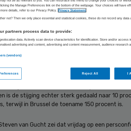
may not be as relevant to you. You can resurface this menu to change your choices or withd
België juist meer
licking the Manage Preferences link on the bottom of the webpage. Your choices will have eff
more details, refer to our Privacy Policy.
Privacy Statement
her not? Then we only place essential and statistical cookies, these do not record any data
r partners process data to provide:
Skipr Redactie
7 augustus 2020
,
12:58
449 keer gelezen
eolocation data. Actively scan device characteristics for identification. Store and/or access 
onalised advertising and content, advertising and content measurement, audience research 
.
ners (vendors)
abesmettingscijfers voor België vertonen een ste
 beeld per regio. Over het hele grondgebied gekek
references
Reject All
I 
gen tijd het aantal besmettingen met 50 procent
 terwijl dat een week eerder 100 procent was. In
 is de stijging echter sterk gedaald naar 10 pro
, terwijl in Brussel de toename 150 procent is.
Steven van Gucht zei dat vrijdag op een persconf