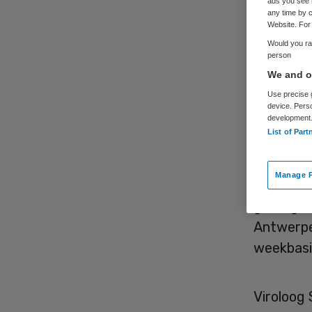
ads you see 
in 
any time by c
Website. For 
Would you rat
person
We and ou
Use precise g
device. Pers
development
List of Part
De coron
wisselend
Manage P
zeven da
gestegen,
Antwerpen
weekbasis
Viroloog 