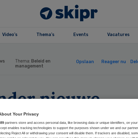
Video’s
Thema’s
Events
Vacatures
ws
Thema:
Beleid en
Opslaan
Reageer nu
Del
management
nder nieuwe
ronabesmettinge
About Your Privacy
889
partners store and access personal data, like browsing data or unique identifiers, on your
 Antwerpen, elde
Accept enables tracking technologies to support the purposes shown under we and our partne
electing Reject All or withdrawing your consent will disable them. If trackers are disabled, so