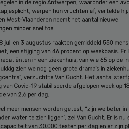
egelen in de regio Antwerpen, waaronder een av
pjesplicht, werpen hun vruchten af, vertelde hij.
en West-Vlaanderen neemt het aantal nieuwe
ngen minder snel toe.
8 juli en 3 augustus raakten gemiddeld 550 mens
t, een stijging van 46 procent op weekbasis. Er 
apatiënten in een ziekenhuis, van wie 65 op de i
lukkig zien we nog geen grote drama’s in ziekenh
centra”, verzuchtte Van Gucht. Het aantal sterf
g van Covid-19 stabiliseerde afgelopen week op 18
de van 2,6 per dag.
el meer mensen worden getest, “zijn we beter in 
nder water te zien liggen”, zei Van Gucht. Er is nu
apaciteit van 30.000 testen per dag en er zijn p