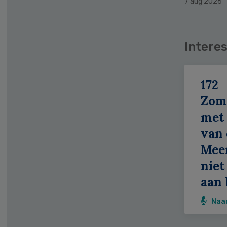
7 aug 2026
Interes
172
Zom
met 
van 
Meer
niet
aan 
Naa