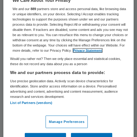
We Care About Your Privacy
25 keer gelezen
We and our
889
partners store and access personal data, like browsing data
or unique identifiers, on your device. Selecting I Accept enables tracking
Minister De Jonge (Volksgezondheid) vindt
technologies to support the purposes shown under we and our partners
process data to provide. Selecting Reject All or withdrawing your consent will
dat er bufferzones mogen komen voor
disable them. If trackers are disabled, some content and ads you see may not
be as relevant to you. You can resurface this menu to change your choices or
demonstranten bij abortusklinieken. Hij
withdraw consent at any time by clicking the Manage Preferences link on the
steunt gemeenten die vrouwen via deze
bottom of the webpage. Your choices will have effect within our Website. For
more details, refer to our Privacy Policy.
Privacy Statement
maatregel willen beschermen tegen
Would you rather not? Then we only place essential and statistical cookies,
activisten, meldt het AD.
these do not record any data about you as a person
We and our partners process data to provide:
Betogers tegen abortus uiten zich volgens
Use precise geolocation data. Actively scan device characteristics for
identification. Store and/or access information on a device. Personalised
de bewindsman regelmatig “zeer kwalijk en
advertising and content, advertising and content measurement, audience
soms ook smakeloos” tegen vrouwen die op
research and services development.
List of Partners (vendors)
het punt staan een ongeboren vrucht weg
te laten halen. Het moet afgelopen zijn met
Manage Preferences
dat wangedrag, stelt De Jonge.