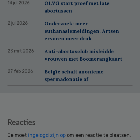
OLVG start proef met late
14 jul 2026
abortussen
Onderzoek: meer
2 jul 2026
euthanasiemeldingen. Artsen
ervaren meer druk
Anti-abortusclub misleidde
23 mrt 2026
vrouwen met Boomerangkaart
België schaft anonieme
27 feb 2026
spermadonatie af
Reader
Reacties
Interactions
Je moet
ingelogd zijn op
om een reactie te plaatsen.