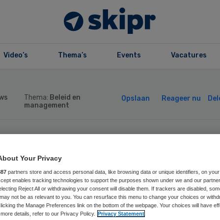
Video’s
Thema’s
Events
Vacatures
ws
Thema:
Beleid en
Opslaan
Reageer nu
Del
management
nister De Jonge:
About Your Privacy
ndkapjes op stra
887
partners store and access personal data, like browsing data or unique identifiers, on your
Accept enables tracking technologies to support the purposes shown under we and our partne
electing Reject All or withdrawing your consent will disable them. If trackers are disabled, so
may not be as relevant to you. You can resurface this menu to change your choices or withd
eden
licking the Manage Preferences link on the bottom of the webpage. Your choices will have eff
more details, refer to our Privacy Policy.
Privacy Statement