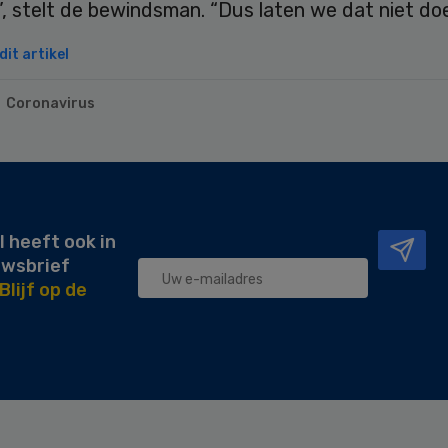
”, stelt de bewindsman. “Dus laten we dat niet do
it artikel
Coronavirus
l heeft ook in
uwsbrief
Blijf op de