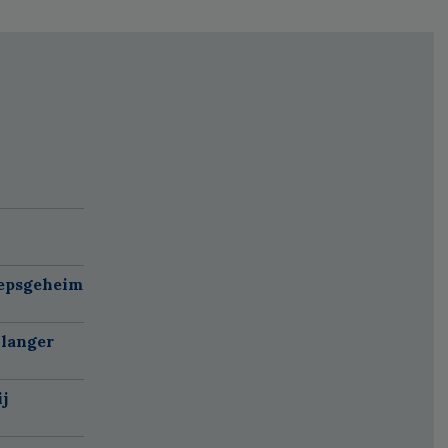
oepsgeheim
 langer
j