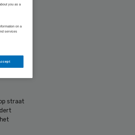
 about you as a
information on a
and services
Accept
igheid”
op straat
ndert
 het