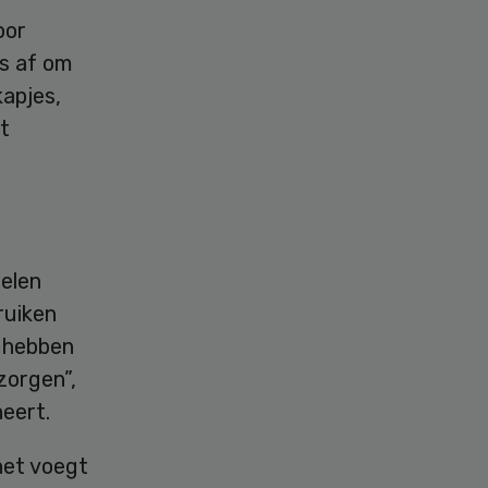
oor
s af om
apjes,
t
elen
ruiken
g hebben
zorgen”,
neert.
het voegt