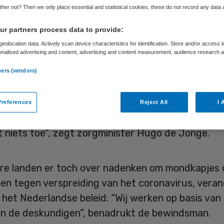
ijnveiligheid
her not? Then we only place essential and statistical cookies, these do not record any data
r partners process data to provide:
eolocation data. Actively scan device characteristics for identification. Store and/or access 
onalised advertising and content, advertising and content measurement, audience research 
.
Skipr Redactie
3 april 2020
,
11:46
1214 keer gelezen
ners (vendors)
s gebruik van mondkapjes die niet aan strenge
references
Reject All
I 
en voldoen zorgt voor een gevoel van “schijnveil
 niets toe”, zegt zorgminister Hugo de Jonge.
re landen er toch over nadenken om mondkapjes 
ren tegen verspreiding van het coronavirus, vera
 het Nederlandse beleid: “Wij werken op basis van
an de deskundigen”, benadrukt de bewindsman.