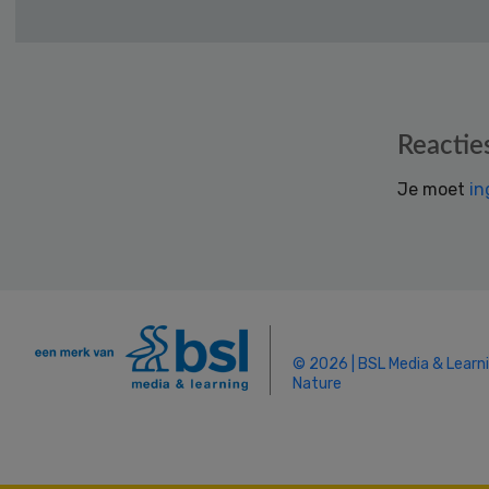
Reader
Reactie
Interactions
Je moet
in
© 2026 | BSL Media & Learn
Nature