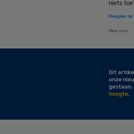
niets toe
Reageer op d
Meer over:
Secondary
Sidebar
Dit artike
onze nie
gestaan.
hoogte.