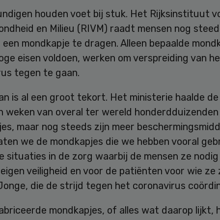
ndigen houden voet bij stuk. Het Rijksinstituut v
ondheid en Milieu (RIVM) raadt mensen nog steed
t een mondkapje te dragen. Alleen bepaalde mondk
oge eisen voldoen, werken om verspreiding van he
rus tegen te gaan.
n is al een groot tekort. Het ministerie haalde de
n weken van overal ter wereld honderdduizenden
es, maar nog steeds zijn meer beschermingsmidd
Laten we de mondkapjes die we hebben vooral geb
ie situaties in de zorg waarbij de mensen ze nodi
eigen veiligheid en voor de patiënten voor wie ze 
onge, die de strijd tegen het coronavirus coördi
abriceerde mondkapjes, of alles wat daarop lijkt, 