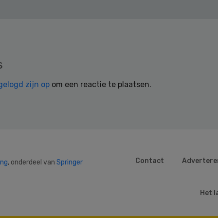
s
gelogd zijn op
om een reactie te plaatsen.
Contact
Advertere
ing
, onderdeel van
Springer
Het l