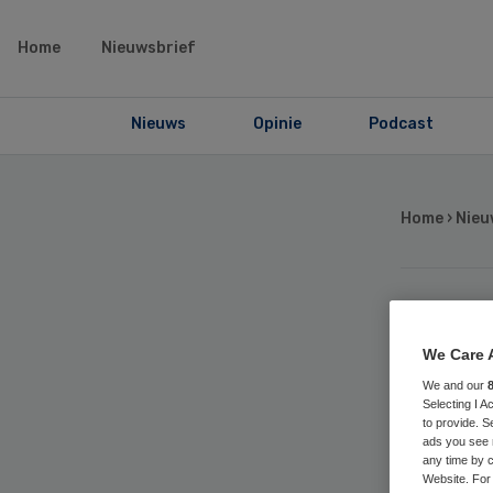
Home
Nieuwsbrief
Nieuws
Opinie
Podcast
Home
›
Nieu
Mi
We Care 
mo
We and our
Selecting I 
to provide. S
ads you see 
bi
any time by c
Website. For 