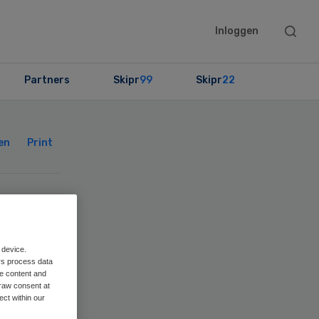
Searc
Inloggen
this
websit
Partners
Skipr
99
Skipr
22
Primary
Sidebar
en
Print
at
 device.
rs process data
me content and
raw consent at
ect within our