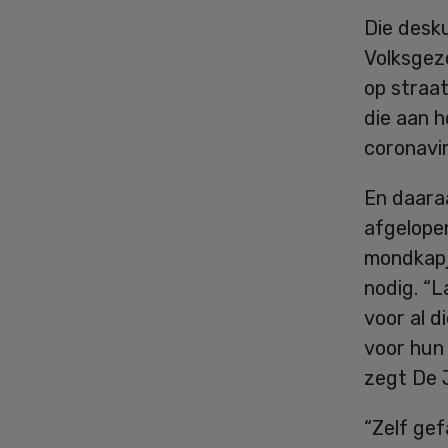
Die desku
Volksgez
op straa
die aan h
coronavi
En daaraa
afgelope
mondkapj
nodig. “
voor al d
voor hun 
zegt De J
“Zelf gef