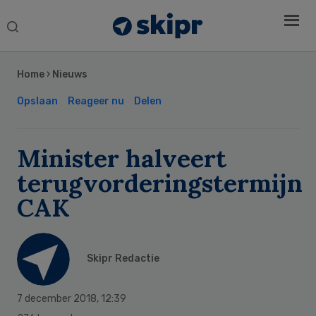
Search
this
Secondary
website
Sidebar
Home
›
Nieuws
Opslaan
Reageer nu
Delen
Minister halveert
terugvorderingstermijn
CAK
Skipr Redactie
7 december 2018
,
12:39