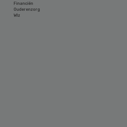
Financiën
Ouderenzorg
Wlz
Primary
Sidebar