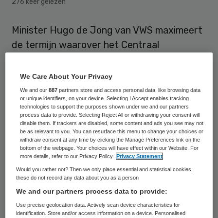
276 keer gelezen
Minister Hugo de Jong van VWS maximeert
de termijn waarover het Centraal
Administratie Kantoor (CAK) geld kan
terugvorderen tot twaalf maanden. Nu nog
We Care About Your Privacy
ligt die grens op 24 maanden. De Jong
We and our
887
partners store and access personal data, like browsing data
or unique identifiers, on your device. Selecting I Accept enables tracking
neemt dit besluit naar aanleiding van de
technologies to support the purposes shown under we and our partners
process data to provide. Selecting Reject All or withdrawing your consent will
affaire rond een 93-jarige Bredase die
disable them. If trackers are disabled, some content and ads you see may not
onlangs een terugvordering kreeg van het
be as relevant to you. You can resurface this menu to change your choices or
withdraw consent at any time by clicking the Manage Preferences link on the
CAK van 20 duizend euro.
bottom of the webpage. Your choices will have effect within our Website. For
more details, refer to our Privacy Policy.
Privacy Statement
Het besluit betekent dat het CAK nog maar
Would you rather not? Then we only place essential and statistical cookies,
these do not record any data about you as a person
maximaal een jaar aan onterechte
We and our partners process data to provide:
betalingen kan terughalen
. De begrenzing
Use precise geolocation data. Actively scan device characteristics for
van de herzieningstermijn geldt alleen als
identification. Store and/or access information on a device. Personalised