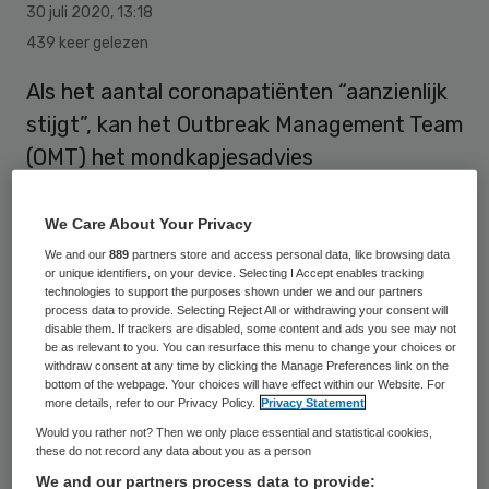
30 juli 2020
,
13:18
439 keer gelezen
Als het aantal coronapatiënten “aanzienlijk
stijgt”, kan het Outbreak Management Team
(OMT) het mondkapjesadvies
heroverwegen. Dat schrijft minister Hugo
de Jonge (Volksgezondheid) donderdag in
We Care About Your Privacy
een brief aan de Tweede Kamer.
We and our
889
partners store and access personal data, like browsing data
or unique identifiers, on your device. Selecting I Accept enables tracking
technologies to support the purposes shown under we and our partners
process data to provide. Selecting Reject All or withdrawing your consent will
Het OMT adviseerde eerder deze week om
disable them. If trackers are disabled, some content and ads you see may not
be as relevant to you. You can resurface this menu to change your choices or
geen landelijke mondkapjesplicht in te
withdraw consent at any time by clicking the Manage Preferences link on the
bottom of the webpage. Your choices will have effect within our Website. For
voeren, omdat het niet wetenschappelijk is
more details, refer to our Privacy Policy.
Privacy Statement
bewezen dat dit een effectieve maatregel
Would you rather not? Then we only place essential and statistical cookies,
these do not record any data about you as a person
is tegen de verspreiding van het
We and our partners process data to provide: