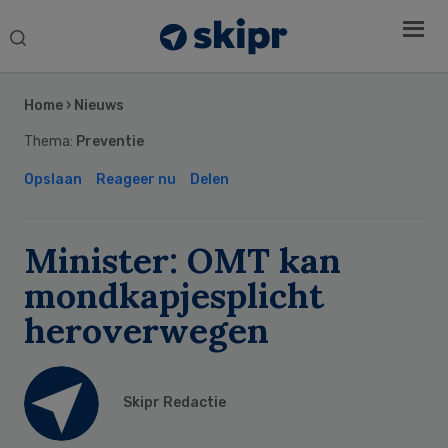
Search
this
Secondary
website
Sidebar
Home
›
Nieuws
Thema:
Preventie
Opslaan
Reageer nu
Delen
Minister: OMT kan
mondkapjesplicht
heroverwegen
Skipr Redactie