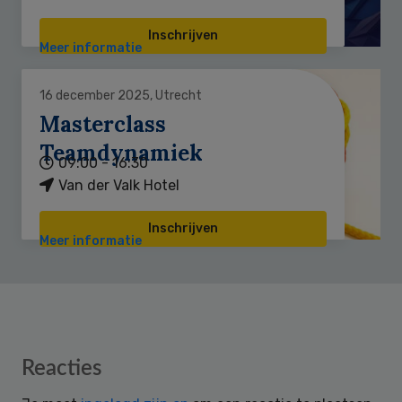
Inschrijven
Meer informatie
16 december 2025, Utrecht
Masterclass
Teamdynamiek
09:00 - 16:30
Van der Valk Hotel
Inschrijven
Meer informatie
Reader
Reacties
Interactions