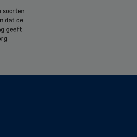
e soorten
an dat de
ng geeft
org.