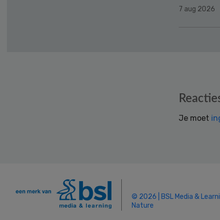
7 aug 2026
Reader
Reactie
Interactions
Je moet
in
© 2026 | BSL Media & Learn
Nature