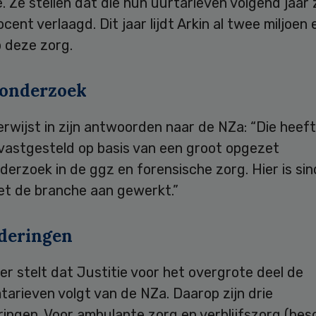
e. Ze stellen dat die hun uurtarieven volgend jaar 
cent verlaagd. Dit jaar lijdt Arkin al twee miljoen
p deze zorg.
onderzoek
rwijst in zijn antwoorden naar de NZa: “Die heef
 vastgesteld op basis van een groot opgezet
erzoek in de ggz en forensische zorg. Hier is si
t de branche aan gewerkt.”
deringen
er stelt dat Justitie voor het overgrote deel de
arieven volgt van de NZa. Daarop zijn drie
ringen. Voor ambulante zorg en verblijfszorg (be