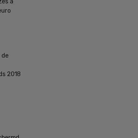
zes à
 euro
t de
nds 2018
schermd