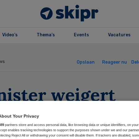
Video’s
Thema’s
Events
Vacatures
ws
Opslaan
Reageer nu
Del
nister weigert
ensische zorg ex
About Your Privacy
ld
889
partners store and access personal data, like browsing data or unique identifiers, on your
Accept enables tracking technologies to support the purposes shown under we and our partne
electing Reject All or withdrawing your consent will disable them. If trackers are disabled, so