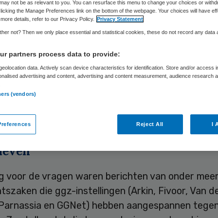
may not be as relevant to you. You can resurface this menu to change your choices or withd
licking the Manage Preferences link on the bottom of the webpage. Your choices will have eff
more details, refer to our Privacy Policy.
Privacy Statement
Skipr Redactie
12 december 2019
,
11:08
1262 keer gelezen
her not? Then we only place essential and statistical cookies, these do not record any data
r partners process data to provide:
Dekker van Justitie wil ggz-instellingen geen extr
eolocation data. Actively scan device characteristics for identification. Store and/or access 
onalised advertising and content, advertising and content measurement, audience research 
r hun forensische zorg. “Ik herken het beeld van
.
nciering niet”, schrijft Dekker in antwoord op
ners (vendors)
gen.
references
Reject All
I 
ieven
ng voor de vragen waren berichten van onder meer
tszaken die ggz-instellingen (Arkin, Fivoor, Van d
Parnassia en GGNet) hebben aangespannen tegen