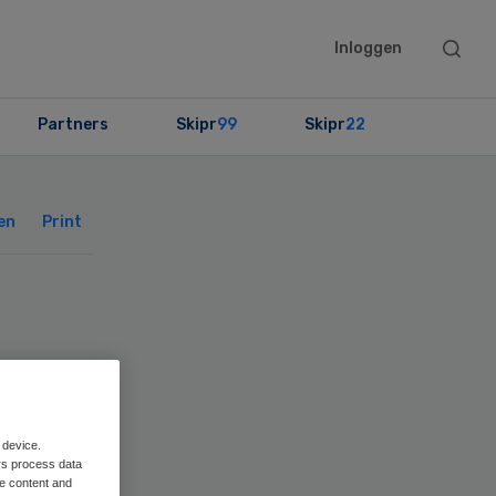
Searc
Inloggen
this
websit
Partners
Skipr
99
Skipr
22
Primary
Sidebar
en
Print
tra
 device.
rs process data
me content and