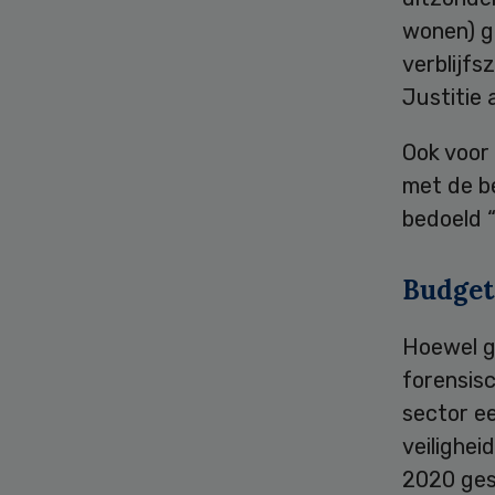
wonen) ge
verblijfs
Justitie 
Ook voor 
met de b
bedoeld 
Budget
Hoewel gg
forensisc
sector e
veilighei
2020 ges