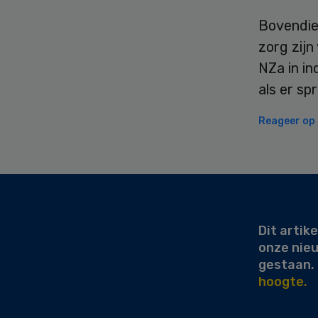
Bovendien
zorg zij
NZa in in
als er sp
Reageer op d
Secondary
Sidebar
Dit artike
onze nie
gestaan.
hoogte.