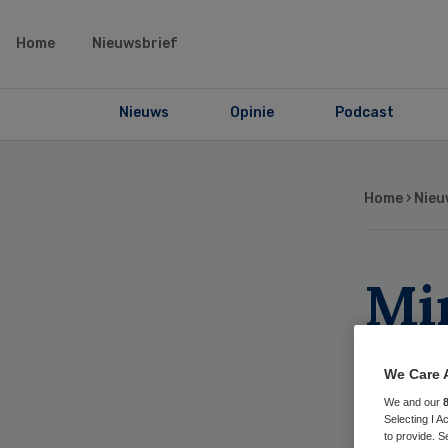
Home
Nieuwsbrief
Nieuws
Opinie
Podcast
Home
›
Nieu
Mi
for
We Care 
ge
We and our
Selecting I 
to provide. S