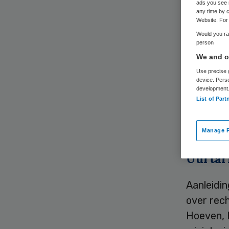
ads you see 
any time by c
Website. For 
Would you rat
person
We and ou
Minister 
Use precise g
device. Pers
geven voo
development
onderfina
List of Part
Kamervra
Manage P
Uurtar
Aanleidi
over rech
Hoeven, 