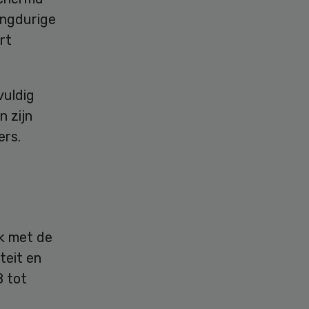
angdurige
rt
vuldig
n zijn
ers.
ik met de
teit en
8 tot