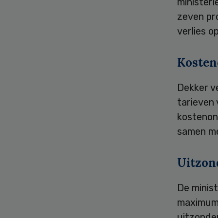
ministeri
zeven pro
verlies o
Kosten
Dekker ve
tarieven
kostenond
samen me
Uitzon
De minist
maximumt
uitzonde