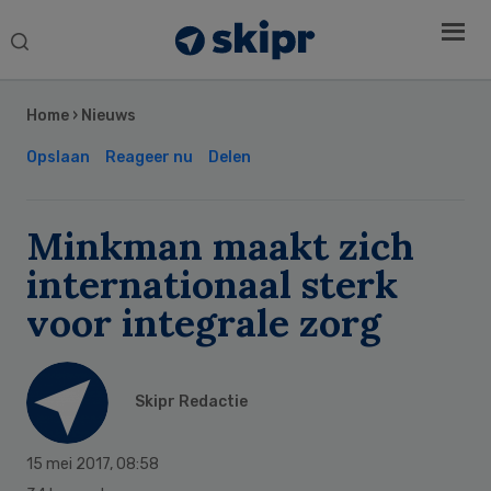
Search
this
Secondary
website
Sidebar
Home
›
Nieuws
Opslaan
Reageer nu
Delen
Minkman maakt zich
internationaal sterk
voor integrale zorg
Skipr Redactie
15 mei 2017
,
08:58