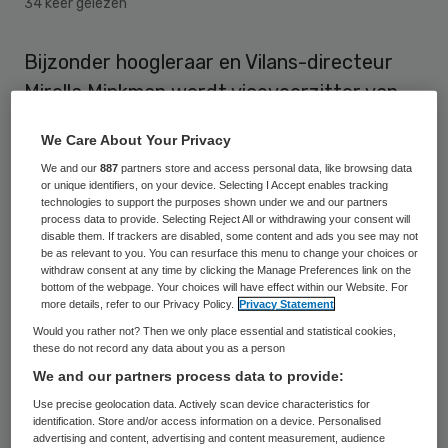
34 keer gelezen
Bijzonder hoogleraar en Vilans-directeur
Mirella Minkman wordt vicevoorzitter van
het bestuur van de International
We Care About Your Privacy
Foundation of Integrated Care (IFIC).
We and our
887
partners store and access personal data, like browsing data
Minkman volgt in deze rol Guus Schrijvers
or unique identifiers, on your device. Selecting I Accept enables tracking
technologies to support the purposes shown under we and our partners
op, die als oprichter aan de wieg van IFIC
process data to provide. Selecting Reject All or withdrawing your consent will
disable them. If trackers are disabled, some content and ads you see may not
stond.
be as relevant to you. You can resurface this menu to change your choices or
withdraw consent at any time by clicking the Manage Preferences link on the
Minkman
maakt zich in haar werk als
bottom of the webpage. Your choices will have effect within our Website. For
more details, refer to our Privacy Policy.
Privacy Statement
bijzonder hoogleraar innovatie van
Would you rather not? Then we only place essential and statistical cookies,
organisatie en governance van de
these do not record any data about you as a person
We and our partners process data to provide:
langdurende integrale zorg én directeur
Use precise geolocation data. Actively scan device characteristics for
Innovatie en onderzoek van Vilans sterk
identification. Store and/or access information on a device. Personalised
voor meer integraliteit bij de inrichting en
advertising and content, advertising and content measurement, audience