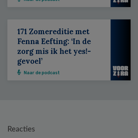
171 Zomereditie met
Fenna Eefting: ‘In de
zorg mis ik het yes!-
gevoel’
Naar de podcast
Reader
Reacties
Interactions