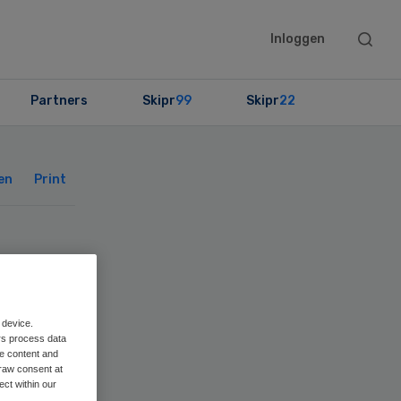
Searc
Inloggen
this
websit
Partners
Skipr
99
Skipr
22
Primary
Sidebar
en
Print
uw
 device.
rs process data
me content and
raw consent at
ect within our