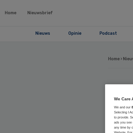
Home
Nieuwsbrief
Nieuws
Opinie
Podcast
Home
›
Nieu
Mi
We Care 
He
We and our
Selecting I 
Be
to provide. S
ads you see 
any time by c
Website. For 