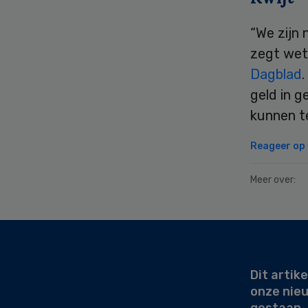
“We zijn 
zegt wet
Dagblad
.
geld in g
kunnen t
Reageer op d
Meer over:
Secondary
Sidebar
Dit artike
onze nie
gestaan.