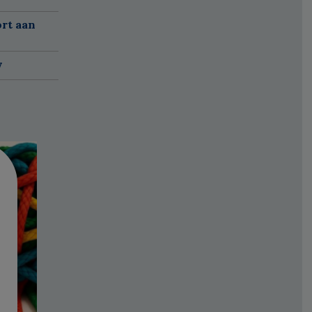
ort aan
w