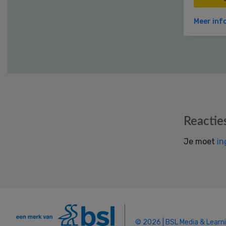
Meer inf
Reader
Reactie
Interactions
Je moet
in
© 2026 | BSL Media & Learn