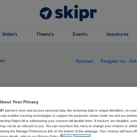
Video’s
Thema’s
Events
Vacatures
ws
Opslaan
Reageer nu
Del
slukte nieuwbo
About Your Privacy
liomare kost
887
partners store and access personal data, like browsing data or unique identifiers, on your
Accept enables tracking technologies to support the purposes shown under we and our partne
verwijk geld
electing Reject All or withdrawing your consent will disable them. If trackers are disabled, so
may not be as relevant to you. You can resurface this menu to change your choices or withd
licking the Manage Preferences link on the bottom of the webpage. Your choices will have eff
more details, refer to our Privacy Policy.
Privacy Statement