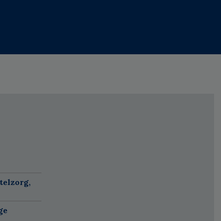
telzorg,
ge