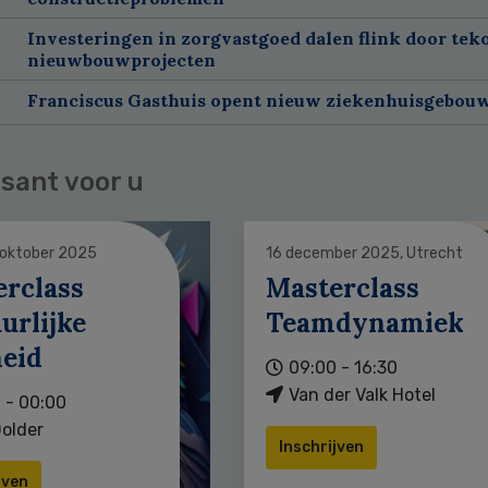
Investeringen in zorgvastgoed dalen flink door tek
nieuwbouwprojecten
Franciscus Gasthuis opent nieuw ziekenhuisgebou
sant voor u
 oktober 2025
16 december 2025, Utrecht
erclass
Masterclass
urlijke
Teamdynamiek
heid
09:00 - 16:30
Van der Valk Hotel
 - 00:00
older
Inschrijven
jven