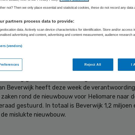
her not? Then we only place essential and statistical cookies, these do not record any data
Skipr Redactie
21 maart 2013
,
10:16
42 keer gelezen
r partners process data to provide:
eolocation data. Actively scan device characteristics for identification. Store and/or access 
onalised advertising and content, advertising and content measurement, audience research 
.
ouw van Heliomare in Beverwijk is definitief van
ners (vendors)
t het Noord-Hollands Dagblad.
references
Reject All
I 
nten en het revalidatiecentrum hebben zes jaar 
 overleg gevoerd over de voorgenomen nieuwbo
van Beverwijk heeft deze week de verantwoording
 zaken rond de nieuwbouw voor Heliomare naar d
aad gestuurd. In totaal is Beverwijk 1,2 miljoen
n de mislukte nieuwbouw.