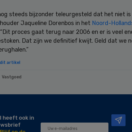
nog steeds bijzonder teleurgesteld dat het niet is 
houder Jaqueline Dorenbos in het
Noord-Holland
 “Dit proces gaat terug naar 2006 en er is veel en
estoken. Dat zijn we definitief kwijt. Geld dat we 
erughalen.”
it artikel
Vastgoed
l heeft ook in
uwsbrief
Blijf op de