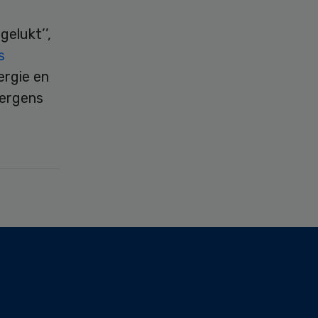
gelukt’’,
s
ergie en
nergens