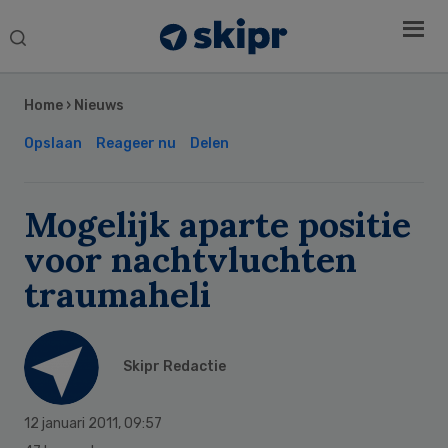
Search
this
Secondary
website
Sidebar
Home
›
Nieuws
Opslaan
Reageer nu
Delen
Mogelijk aparte positie
voor nachtvluchten
traumaheli
Skipr Redactie
12 januari 2011
,
09:57