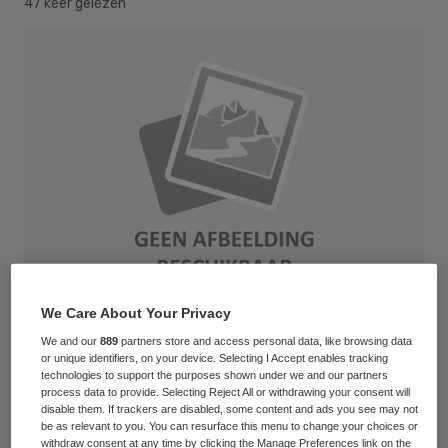
47 keer gelezen
We Care About Your Privacy
We and our
889
partners store and access personal data, like browsing data
or unique identifiers, on your device. Selecting I Accept enables tracking
Staatssecretaris Joop Atsma (Milieu) wil
technologies to support the purposes shown under we and our partners
hoe dan ook dat er een oplossing komt voor
process data to provide. Selecting Reject All or withdrawing your consent will
disable them. If trackers are disabled, some content and ads you see may not
de nachtelijke vluchten van
be as relevant to you. You can resurface this menu to change your choices or
withdraw consent at any time by clicking the Manage Preferences link on the