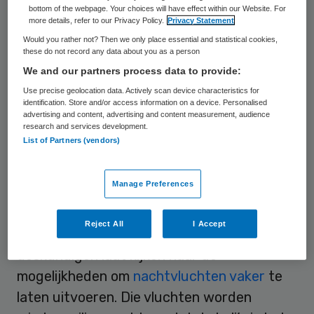
traumahelikopters van en naar
bottom of the webpage. Your choices will have effect within our Website. For
more details, refer to our Privacy Policy.
Privacy Statement
ziekenhuizen. Op dit moment kunnen die
Would you rather not? Then we only place essential and statistical cookies,
toestellen alleen op basis van een ontheffing
these do not record any data about you as a person
in de wet in het donker vliegen, als sprake is
We and our partners process data to provide:
van noodsituaties. Atsma wil dat het
Use precise geolocation data. Actively scan device characteristics for
identification. Store and/or access information on a device. Personalised
structureel wordt geregeld, desnoods door
advertising and content, advertising and content measurement, audience
research and services development.
de toestellen een aparte positie in de
List of Partners (vendors)
luchtvaartwet te geven, zo zei hij dinsdag.
Manage Preferences
Veiligheid
Reject All
I Accept
Atsma zei verleden week al dat hij
deskundigen laat kijken naar de
mogelijkheden om
nachtvluchten vaker
te
laten uitvoeren. Die vluchten worden