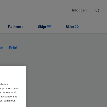
Searc
Inloggen
this
websit
Partners
Skipr
99
Skipr
22
Primary
Sidebar
en
Print
 device.
rs process data
me content and
raw consent at
ect within our