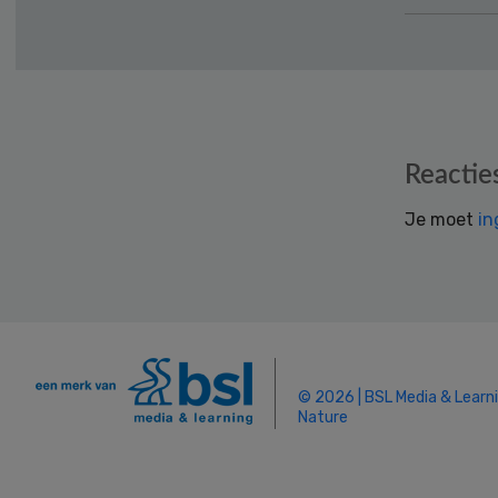
Reader
Reactie
Interactions
Je moet
in
© 2026 | BSL Media & Learn
Nature