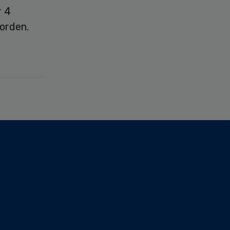
r 4
orden.