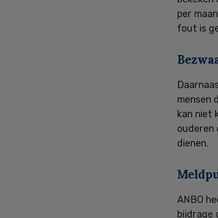
per maand
fout is g
Bezwaa
Daarnaas
mensen d
kan niet 
ouderen o
dienen.
Meldpu
ANBO he
bijdrage 