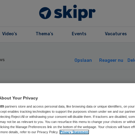
Video’s
Thema’s
Events
Vacatures
ws
Opslaan
Reageer nu
Del
gelijk fouten in
About Your Privacy
rekening AWBZ-
889
partners store and access personal data, like browsing data or unique identifiers, on your
Accept enables tracking technologies to support the purposes shown under we and our partne
electing Reject All or withdrawing your consent will disable them. If trackers are disabled, so
drage’
may not be as relevant to you. You can resurface this menu to change your choices or withd
licking the Manage Preferences link on the bottom of the webpage. Your choices will have eff
more details, refer to our Privacy Policy.
Privacy Statement