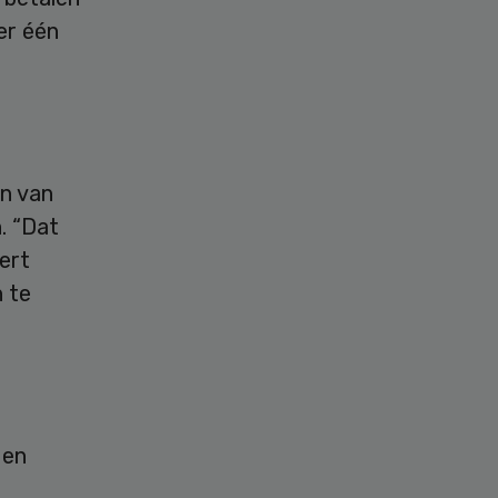
er één
en van
. “Dat
ert
n te
gen