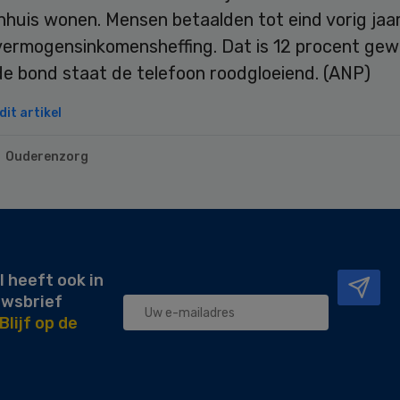
nhuis wonen. Mensen betaalden tot eind vorig jaa
vermogensinkomensheffing. Dat is 12 procent gew
de bond staat de telefoon roodgloeiend. (ANP)
it artikel
Ouderenzorg
l heeft ook in
uwsbrief
Blijf op de