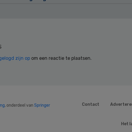
s
gelogd zijn op
om een reactie te plaatsen.
Contact
Advertere
ing
, onderdeel van
Springer
Het l