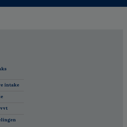
nks
re intake
ie
 vvt
elingen