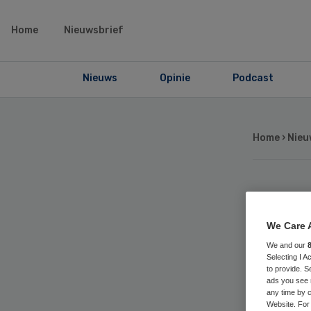
Home
Nieuwsbrief
Nieuws
Opinie
Podcast
Home
›
Nieu
‘Mo
We Care 
be
We and our
Selecting I 
to provide. S
bij
ads you see 
any time by c
Website. For 