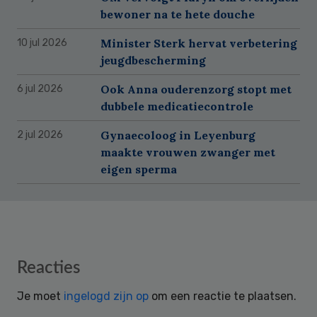
bewoner na te hete douche
Minister Sterk hervat verbetering
10 jul 2026
jeugdbescherming
Ook Anna ouderenzorg stopt met
6 jul 2026
dubbele medicatiecontrole
Gynaecoloog in Leyenburg
2 jul 2026
maakte vrouwen zwanger met
eigen sperma
Reader
Reacties
Interactions
Je moet
ingelogd zijn op
om een reactie te plaatsen.