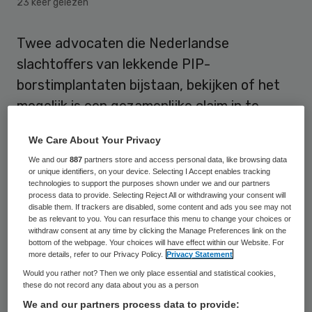
23 keer gelezen
Twee advocaten die Nederlandse
slachtoffers van lekkende PIP-
borstimplantaten bijstaan, bekijken of het
mogelijk is een gezamenlijke claim in te
dienen tegen onder meer de Inspectie voor
We Care About Your Privacy
de Gezondheidszorg (IGZ). Volgens de
We and our
887
partners store and access personal data, like browsing data
advocaten zijn er sterke aanwijzingen dat
or unique identifiers, on your device. Selecting I Accept enables tracking
technologies to support the purposes shown under we and our partners
de inspectie in de afgelopen jaren niets
process data to provide. Selecting Reject All or withdrawing your consent will
heeft gedaan met meldingen over
disable them. If trackers are disabled, some content and ads you see may not
be as relevant to you. You can resurface this menu to change your choices or
problemen met de siliconenimplantaten.
withdraw consent at any time by clicking the Manage Preferences link on the
bottom of the webpage. Your choices will have effect within our Website. For
more details, refer to our Privacy Policy.
Privacy Statement
Informatiebijeenkomst
Would you rather not? Then we only place essential and statistical cookies,
these do not record any data about you as a person
We and our partners process data to provide:
Dat heeft een van hen, Shanta Singh van