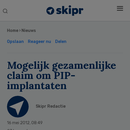
Search
this
Secondary
website
Sidebar
Home
›
Nieuws
Opslaan
Reageer nu
Delen
Mogelijk gezamenlijke
claim om PIP-
implantaten
Skipr Redactie
16 mei 2012
,
08:49