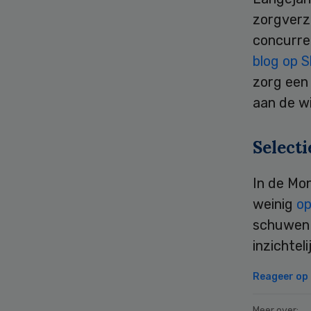
zorgverze
concurrer
blog op S
zorg een
aan de w
Select
In de Mo
weinig
op
schuwen 
inzichtel
Reageer op d
Meer over: