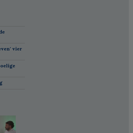
de
ven' vier
oelige
g