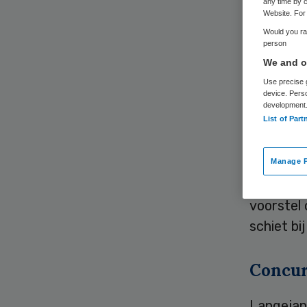
any time by c
Website. For 
Would you rat
person
We and ou
Use precise g
device. Pers
Theo Lang
development
List of Part
zorgverze
bestuur 
zorgverz
Manage P
dat ze e
voorstel
schiet bi
Concur
Langejan