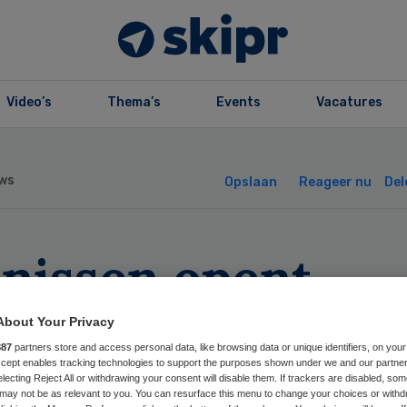
Video’s
Thema’s
Events
Vacatures
ws
Opslaan
Reageer nu
Del
nissen opent
nval op NZa-
About Your Privacy
887
partners store and access personal data, like browsing data or unique identifiers, on your
rzitter
Accept enables tracking technologies to support the purposes shown under we and our partne
electing Reject All or withdrawing your consent will disable them. If trackers are disabled, so
may not be as relevant to you. You can resurface this menu to change your choices or withd