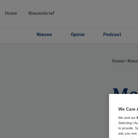
Home
Nieuwsbrief
Nieuws
Opinie
Podcast
Home
›
Nieu
Mo
aa
We Care 
We and our
voo
Selecting I 
to provide. S
ads you see 