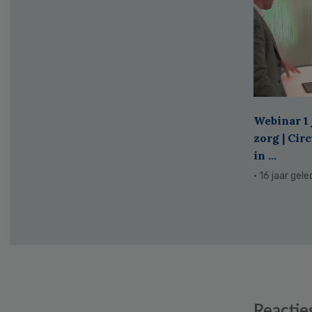
Webinar 1 
zorg | Cir
in ...
· 16 jaar gel
Reader
Reactie