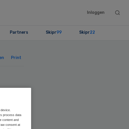
Searc
Inloggen
this
websit
Partners
Skipr
99
Skipr
22
Primary
Sidebar
en
Print
 device.
rs process data
me content and
raw consent at