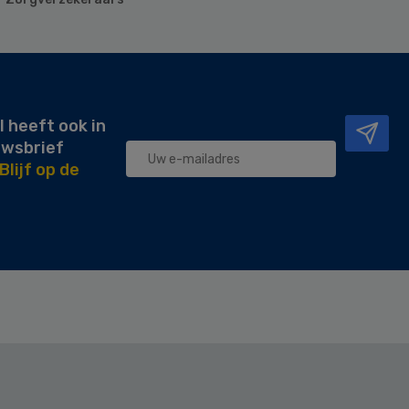
l heeft ook in
uwsbrief
Blijf op de