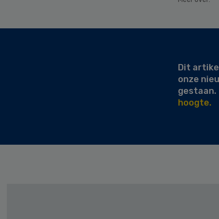
Secondary
Sidebar
Dit artike
onze nie
gestaan.
hoogte.