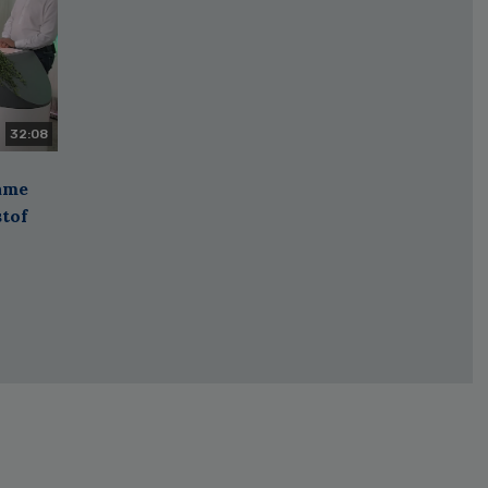
32:08
zame
stof