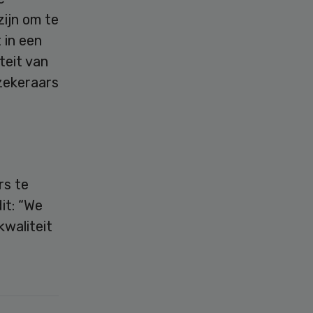
zijn om te
 in een
teit van
zekeraars
rs te
it: “We
waliteit