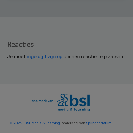
Reader
Reacties
Interactions
Je moet
ingelogd zijn op
om een reactie te plaatsen.
© 2026 | BSL Media & Learning
, onderdeel van
Springer Nature