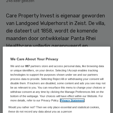
246 keer gelezen
Care Property Invest is eigenaar geworden
van Landgoed Wulperhorst in Zeist. De villa,
die dateert uit 1858, wordt de komende
maanden door ontwikkelaar Panta Rhei
Healthcare volledig gerenoveerd en
getransformeerd tot woonzorglocatie voor
We Care About Your Privacy
ouderen met een (eventuele) zorgbehoefte.
We and our
887
partners store and access personal data, like browsing data
or unique identifiers, on your device. Selecting I Accept enables tracking
Na de transformatie wordt het object
technologies to support the purposes shown under we and our partners
process data to provide. Selecting Reject All or withdrawing your consent will
verhuurd aan de Valuas Zorggroep. Deze
disable them. If trackers are disabled, some content and ads you see may not
gaat er hoogwaardige woon- en
be as relevant to you. You can resurface this menu to change your choices or
withdraw consent at any time by clicking the Manage Preferences link on the
zorgservices leveren aan ouderen. Naast
bottom of the webpage. Your choices will have effect within our Website. For
more details, refer to our Privacy Policy.
Privacy Statement
woningen zal Valuas op de Wulperhorst ook
Would you rather not? Then we only place essential and statistical cookies,
tijdelijk verblijf gaan bieden voor ouderen
these do not record any data about you as a person