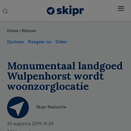
Search
this
Secondary
website
Sidebar
Home
›
Nieuws
Opslaan
Reageer nu
Delen
Monumentaal landgoed
Wulpenhorst wordt
woonzorglocatie
Skipr Redactie
20 augustus 2019
,
15:28