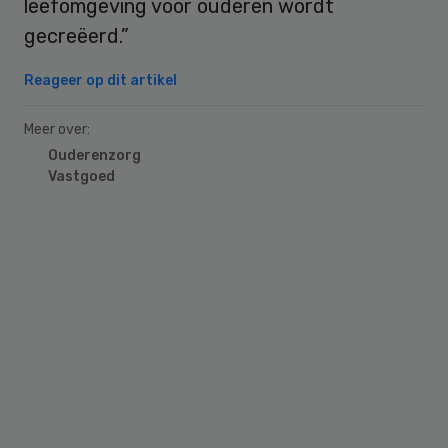
leefomgeving voor ouderen wordt
gecreëerd.”
Reageer op dit artikel
Meer over:
Ouderenzorg
Vastgoed
Primary
Sidebar