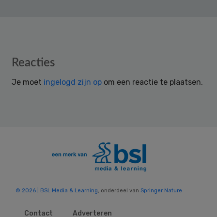
Reader
Reacties
Interactions
Je moet
ingelogd zijn op
om een reactie te plaatsen.
© 2026 | BSL Media & Learning
, onderdeel van
Springer Nature
Contact
Adverteren