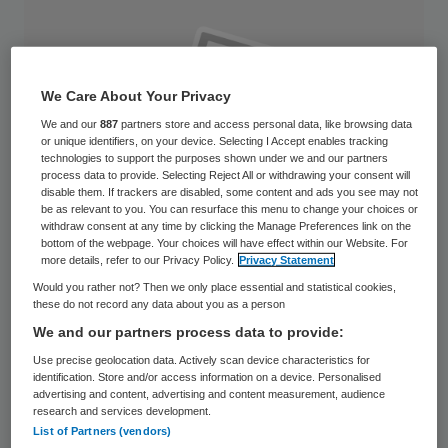
We Care About Your Privacy
We and our
887
partners store and access personal data, like browsing data
or unique identifiers, on your device. Selecting I Accept enables tracking
technologies to support the purposes shown under we and our partners
process data to provide. Selecting Reject All or withdrawing your consent will
disable them. If trackers are disabled, some content and ads you see may not
be as relevant to you. You can resurface this menu to change your choices or
withdraw consent at any time by clicking the Manage Preferences link on the
bottom of the webpage. Your choices will have effect within our Website. For
more details, refer to our Privacy Policy.
Privacy Statement
Would you rather not? Then we only place essential and statistical cookies,
these do not record any data about you as a person
In het Laurentius Ziekenhuis in Roermond is
We and our partners process data to provide:
het mogelijk om een MRI-scan te laten
Use precise geolocation data. Actively scan device characteristics for
identification. Store and/or access information on a device. Personalised
maken op zaterdag. Sinds 12 februari is de
advertising and content, advertising and content measurement, audience
research and services development.
MRI-unit van de afdeling Radiologie
List of Partners (vendors)