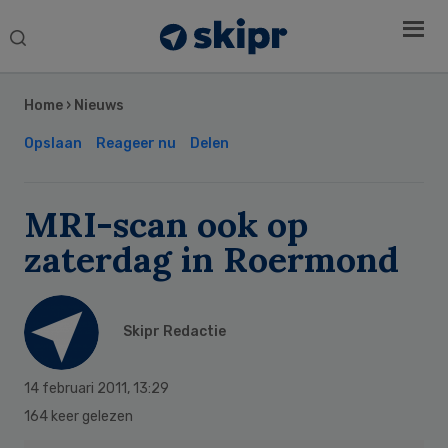
Search
this
Secondary
website
Sidebar
Home
›
Nieuws
Opslaan
Reageer nu
Delen
MRI-scan ook op
zaterdag in Roermond
Skipr Redactie
14 februari 2011
,
13:29
164 keer gelezen