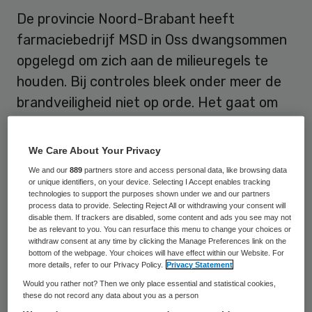
De provincie Noord-Brabant heeft
farmaciebedrijf MSD in Oss dwangsommen
opgelegd om zich aan de milieuregels te
houden. Bij controles bleek onder meer de
brandveiligheid niet op orde. Het gaat om
het bedrijf op industrieterrein De Geer. Dat
meldt het Brabants Dagblad.
We Care About Your Privacy
We and our
889
partners store and access personal data, like browsing data
MSD heeft tot 1 mei om orde op zaken te
or unique identifiers, on your device. Selecting I Accept enables tracking
technologies to support the purposes shown under we and our partners
stellen. MSD is tegen de dwangsommen in
process data to provide. Selecting Reject All or withdrawing your consent will
beroep gegaan, meldt
Omroep Brabant
.
disable them. If trackers are disabled, some content and ads you see may not
be as relevant to you. You can resurface this menu to change your choices or
MSD laat in een
reactie
weten dat het
withdraw consent at any time by clicking the Manage Preferences link on the
bottom of the webpage. Your choices will have effect within our Website. For
bedrijf het betreurt “dat de provincie ons
more details, refer to our Privacy Policy.
Privacy Statement
heeft moeten wijzen op verbeterpunten in
Would you rather not? Then we only place essential and statistical cookies,
these do not record any data about you as a person
onze veiligheid. Het is ons streven om zelf