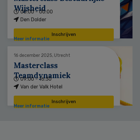
Wijsheid
00:00 - 00:00
Den Dolder
Inschrijven
Meer informatie
16 december 2025, Utrecht
Masterclass
Teamdynamiek
09:00 - 16:30
Van der Valk Hotel
Inschrijven
Meer informatie