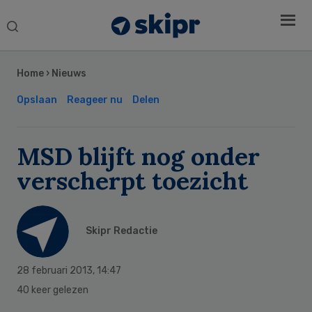
Search
this
Secondary
website
Sidebar
Home
›
Nieuws
Opslaan
Reageer nu
Delen
MSD blijft nog onder
verscherpt toezicht
Skipr Redactie
28 februari 2013
,
14:47
40 keer gelezen