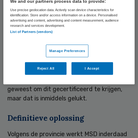
We and our partners process data to provide:
collectief onze veiligheid te borgen en op
Use precise geolocation data. Actively scan device characteristics for
hoog niveau te houden”. Volgens MSD-
identification. Store and/or access information on a device. Personalised
advertising and content, advertising and content measurement, audience
woordvoerder Jurgen Theissen is de
research and services development.
List of Partners (vendors)
veiligheid op acceptabel niveau. Er zijn
technische investeringen die meer tijd
hebben gevergd, zegt hij. Zo is er bij een
Manage Preferences
opslag voor chemische stoffen in Oss een
Reject All
I Accept
sprinklerinstallatie. Het is volgens Theissen
een moeizaam en langdurig traject
geweest om dit gecertificeerd te krijgen,
maar dat is inmiddels gelukt.
Definitieve oplossing
Volgens de provincie werkt MSD inderdaad