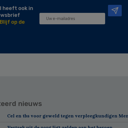
l heeft ook in
uwsbrief
Blijf op de
teerd nieuws
Cel en tbs voor geweld tegen verpleegkundigen Me
Vertrek uit de zorg ligt zelden aan het beroep