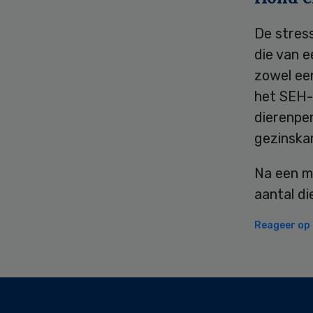
De stres
die van e
zowel een
het SEH-
dierenpe
gezinska
Na een ma
aantal di
Reageer op d
Secondary
Sidebar