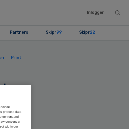
Searc
Inloggen
this
websit
Partners
Skipr
99
Skipr
22
Primary
Sidebar
en
Print
t
 device.
rs process data
me content and
raw consent at
ect within our