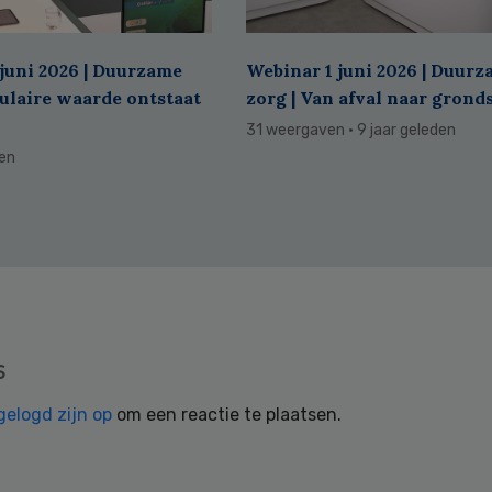
juni 2026 | Duurzame
Webinar 1 juni 2026 | Duur
culaire waarde ontstaat
zorg | Van afval naar grond
31 weergaven
· 9 jaar geleden
den
s
gelogd zijn op
om een reactie te plaatsen.