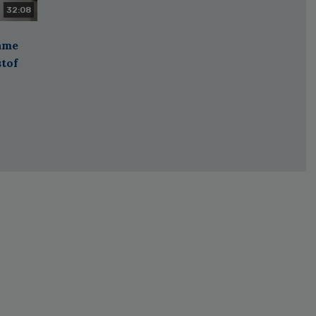
32:08
zame
stof