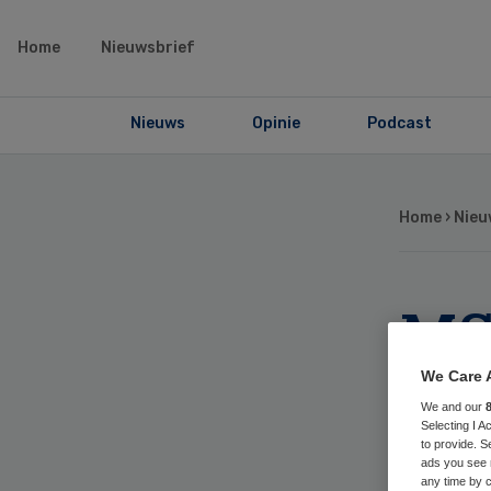
Home
Nieuwsbrief
Nieuws
Opinie
Podcast
Home
›
Nieu
MS
me
We Care 
We and our
Selecting I 
wa
to provide. S
ads you see 
any time by c