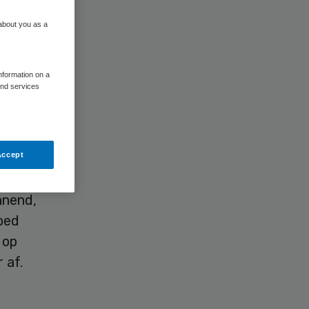
 about you as a
information on a
and services
amer van
Accept
aantoont
nnend,
oed
 op
 af.