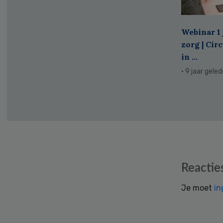
Webinar 1 
zorg | Cir
in ...
· 9 jaar gele
Reader
Reactie
Interactions
Je moet
in