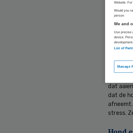
Website. For 
Would you rat
person
We and ou
Use precise g
device. Pers
development
Medisch 
List of Part
experime
de eerste
Manage P
Het init
dat aaien
dat de h
afneemt.
stress. Z
Hond e