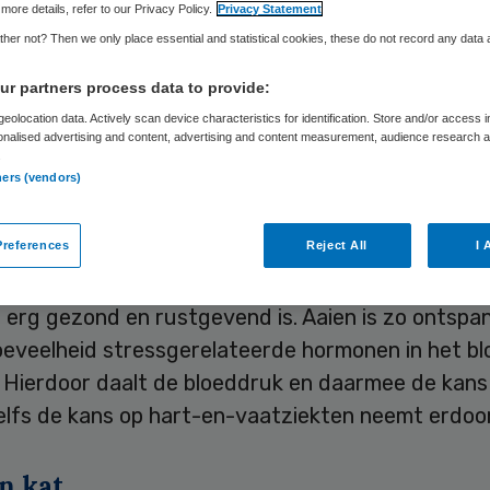
more details, refer to our Privacy Policy.
Privacy Statement
her not? Then we only place essential and statistical cookies, these do not record any data
Skipr Redactie
30 maart 2017
,
08:22
43 keer gelezen
r partners process data to provide:
eolocation data. Actively scan device characteristics for identification. Store and/or access 
onalised advertising and content, advertising and content measurement, audience research 
.
Spectrum Twente gaat vanaf komend weekend
ners (vendors)
nteren met de inzet van huisdieren in de wachtk
hulp.
references
Reject All
I 
iatief is gebaseerd op Amerikaans onderzoek dat 
 erg gezond en rustgevend is. Aaien is zo ontspa
oeveelheid stressgerelateerde hormonen in het bl
 Hierdoor daalt de bloeddruk en daarmee de kans
elfs de kans op hart-en-vaatziekten neemt erdoor
n kat