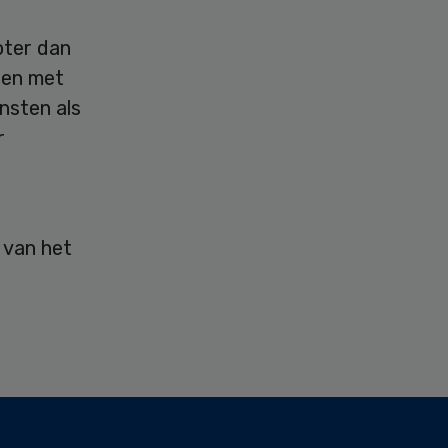
oter dan
nnen met
nsten als
r
 van het