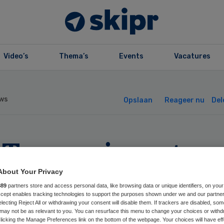
Video’s
Thema’s
Events
Vacatures
ws
Opslaan
Reageer nu
Del
T experimenteer
t huisdieren in
About Your Privacy
889
partners store and access personal data, like browsing data or unique identifiers, on your
Accept enables tracking technologies to support the purposes shown under we and our partne
chtkamer
electing Reject All or withdrawing your consent will disable them. If trackers are disabled, so
may not be as relevant to you. You can resurface this menu to change your choices or withd
licking the Manage Preferences link on the bottom of the webpage. Your choices will have eff