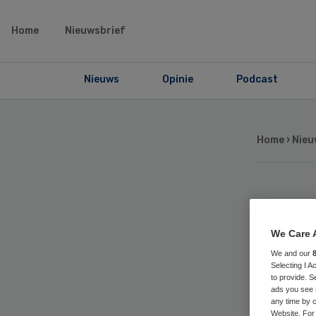
Home
Nieuwsbrief
Nieuws
Opinie
Podcast
Home
›
Nieu
MS
We Care 
Ra
We and our
Selecting I 
to provide. S
ads you see 
any time by c
Website. For 