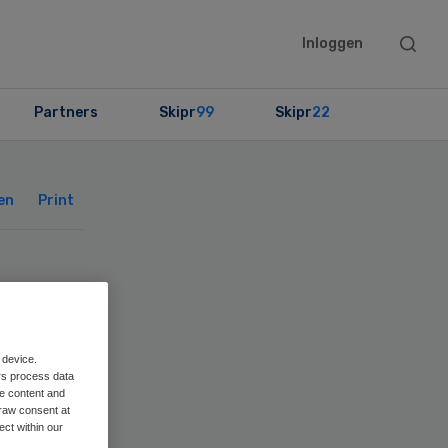
Searc
Inloggen
this
websit
Partners
Skipr
99
Skipr
22
Primary
Sidebar
en
Print
an
 device.
rs process data
me content and
raw consent at
ect within our