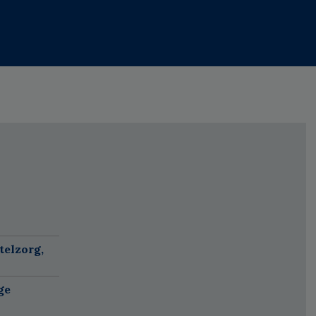
telzorg,
ge