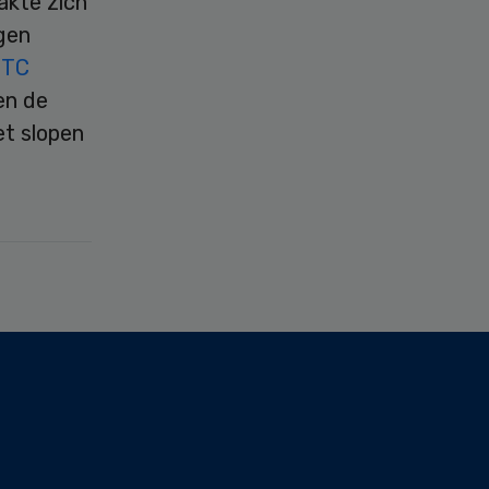
akte zich
gen
s
TC
en de
t slopen