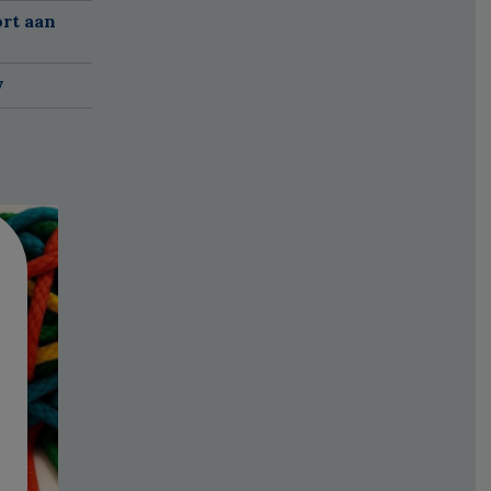
ort aan
w