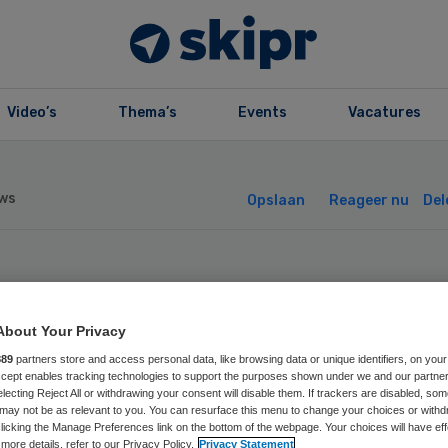
Video’s
Thema’s
Events
Vacatures
ws
Opslaan
Reageer nu
Del
T mag bouwen v
About Your Privacy
ad van State
889
partners store and access personal data, like browsing data or unique identifiers, on your
Accept enables tracking technologies to support the purposes shown under we and our partne
electing Reject All or withdrawing your consent will disable them. If trackers are disabled, so
may not be as relevant to you. You can resurface this menu to change your choices or withd
licking the Manage Preferences link on the bottom of the webpage. Your choices will have eff
more details, refer to our Privacy Policy.
Privacy Statement