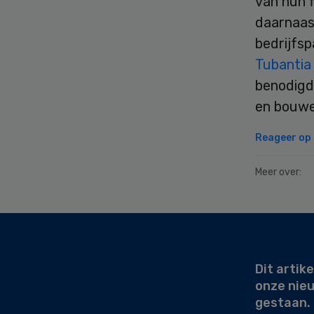
van hun f
daarnaas
bedrijfsp
Tubantia
benodigd
en bouwen
Reageer op d
Meer over:
Secondary
Sidebar
Dit artike
onze nie
gestaan.