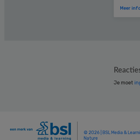
Meer inf
Reader
Reactie
Interactions
Je moet
in
© 2026 | BSL Media & Learn
Nature