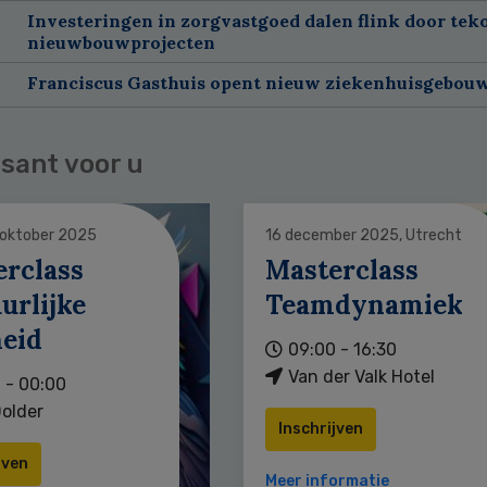
Investeringen in zorgvastgoed dalen flink door tek
nieuwbouwprojecten
Franciscus Gasthuis opent nieuw ziekenhuisgebou
sant voor u
 oktober 2025
16 december 2025, Utrecht
erclass
Masterclass
urlijke
Teamdynamiek
heid
09:00 - 16:30
Van der Valk Hotel
 - 00:00
older
Inschrijven
jven
Meer informatie