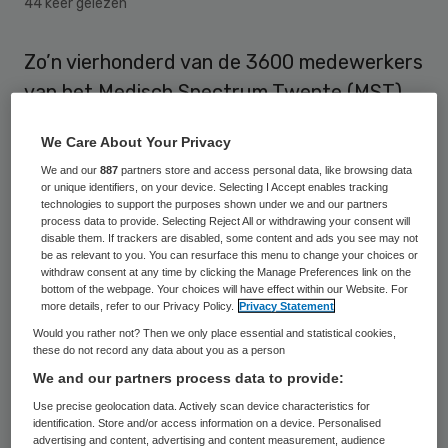
44 keer gelezen
Zo’n vierhonderd van de 3600 medewerkers
van het Medisch Spectrum Twente (MST)
raken dit of volgend jaar hun baan kwijt.
We Care About Your Privacy
Het gaat om medewerkers met een tijdelijk
We and our
887
partners store and access personal data, like browsing data
contract en uitzend- en vakantiekrachten.
or unique identifiers, on your device. Selecting I Accept enables tracking
technologies to support the purposes shown under we and our partners
Dit is het gevolg van een
process data to provide. Selecting Reject All or withdrawing your consent will
bezuinigingsoperatie van het ziekenhuis.
disable them. If trackers are disabled, some content and ads you see may not
be as relevant to you. You can resurface this menu to change your choices or
withdraw consent at any time by clicking the Manage Preferences link on the
Het gaat om functies in de bedrijfsvoering,
bottom of the webpage. Your choices will have effect within our Website. For
more details, refer to our Privacy Policy.
Privacy Statement
meldt een woordvoerder van het
Would you rather not? Then we only place essential and statistical cookies,
ziekenhuis, en nadrukkelijk niet om
these do not record any data about you as a person
We and our partners process data to provide:
zogenoemde handen aan het bed. Het MST
Use precise geolocation data. Actively scan device characteristics for
neemt bovendien voorlopig niemand meer
identification. Store and/or access information on a device. Personalised
aan. Er zullen geen gedwongen ontslagen
advertising and content, advertising and content measurement, audience