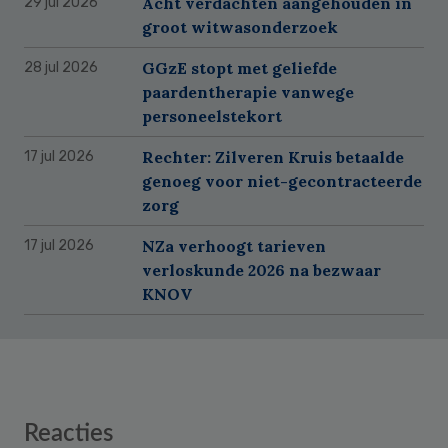
Acht verdachten aangehouden in
29 jul 2026
groot witwasonderzoek
GGzE stopt met geliefde
28 jul 2026
paardentherapie vanwege
personeelstekort
Rechter: Zilveren Kruis betaalde
17 jul 2026
genoeg voor niet-gecontracteerde
zorg
NZa verhoogt tarieven
17 jul 2026
verloskunde 2026 na bezwaar
KNOV
Reader
Reacties