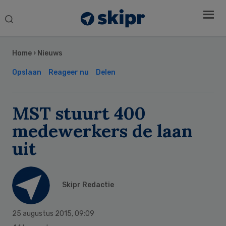
Search
this
Secondary
website
Sidebar
Home
›
Nieuws
Opslaan
Reageer nu
Delen
MST stuurt 400
medewerkers de laan
uit
Skipr Redactie
25 augustus 2015
,
09:09