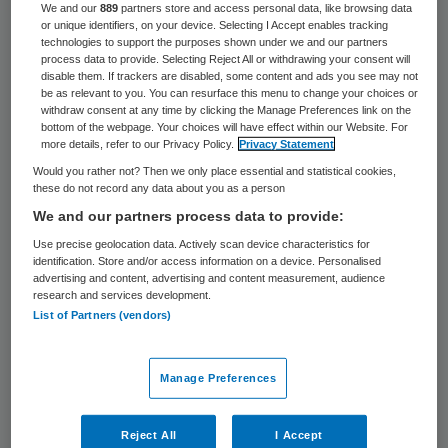
70 keer gelezen
We and our
889
partners store and access personal data, like browsing data
or unique identifiers, on your device. Selecting I Accept enables tracking
technologies to support the purposes shown under we and our partners
Medisch Spectrum Twente (MST) heeft het
process data to provide. Selecting Reject All or withdrawing your consent will
disable them. If trackers are disabled, some content and ads you see may not
voormalige ziekenhuis in Enschede verkocht
be as relevant to you. You can resurface this menu to change your choices or
withdraw consent at any time by clicking the Manage Preferences link on the
aan de Belgische ontwikkelaar LIFE. MST
bottom of the webpage. Your choices will have effect within our Website. For
more details, refer to our Privacy Policy.
Privacy Statement
zal een gedeelte van het complex
Would you rather not? Then we only place essential and statistical cookies,
kortlopend terughuren, zo meldt de
these do not record any data about you as a person
vastgoedaviseur DTZ Zadelhof. MST bouwt
We and our partners process data to provide:
een nieuw ziekenhuis aan het Koningsplein
Use precise geolocation data. Actively scan device characteristics for
identification. Store and/or access information on a device. Personalised
in Enschede.
advertising and content, advertising and content measurement, audience
research and services development.
List of Partners (vendors)
De plannen van LIFE voor het oude
ziekenhuis zijn nog onbekend. Naast de
locatie aan het Ariënsplein, is ook de locatie
Manage Preferences
gekocht aan de Kop van de Boulevard in
Reject All
I Accept
Enschede, aldus
DTZ Zadelhof
.