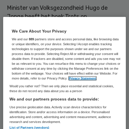
Minister van Volksgezondheid Hugo de
Jonge heeft het boek Trots op
Ouderenzorg in ontvangst genomen. Het is
We Care About Your Privacy
een ‘witboek’ met 150 positieve verhalen
We and our
889
partners store and access personal data, like browsing data
van verzorgers en familieleden, op initiatief
or unique identifiers, on your device. Selecting I Accept enables tracking
technologies to support the purposes shown under we and our partners
van het Nationaal Ouderenfonds, Hugo
process data to provide. Selecting Reject All or withdrawing your consent will
Borst en Carin Gaemers.
disable them. If trackers are disabled, some content and ads you see may not
be as relevant to you. You can resurface this menu to change your choices or
withdraw consent at any time by clicking the Manage Preferences link on the
Dit meldt de NOS op 22 november
. Borst en
bottom of the webpage. Your choices will have effect within our Website. For
more details, refer to our Privacy Policy.
Privacy Statement
Gaemers schreven vorig jaar het
manifest
Would you rather not? Then we only place essential and statistical cookies,
Scherp op Ouderenzorg
over wat er
these do not record any data about you as a person
allemaal fout ging. Daarna kwam er 2
We and our partners process data to provide:
miljard euro beschikbaar voor
Use precise geolocation data. Actively scan device characteristics for
identification. Store and/or access information on a device. Personalised
verpleeghuiszorg. De auteurs willen nu
advertising and content, advertising and content measurement, audience
research and services development.
voorbeelden geven van goede zorg aan
List of Partners (vendors)