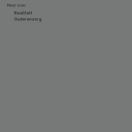
Meer over:
Kwaliteit
Ouderenzorg
Primary
Sidebar