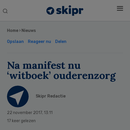
Search
this
Secondary
website
Sidebar
Home
›
Nieuws
Opslaan
Reageer nu
Delen
Na manifest nu
‘witboek’ ouderenzorg
Skipr Redactie
22 november 2017
,
13:11
17 keer gelezen