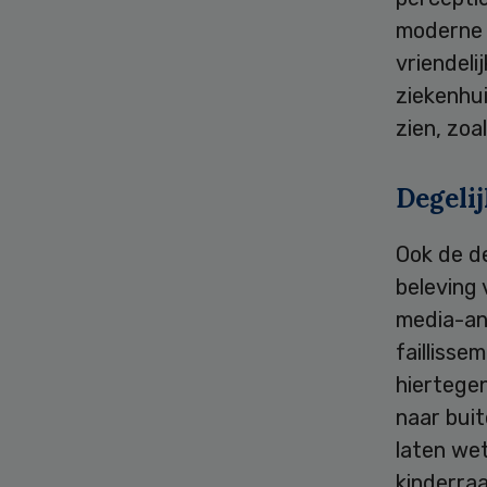
moderne t
vriendeli
ziekenhui
zien, zoa
Degeli
Ook de de
beleving 
media-ana
failliss
hiertegen
naar buit
laten wet
kinderra