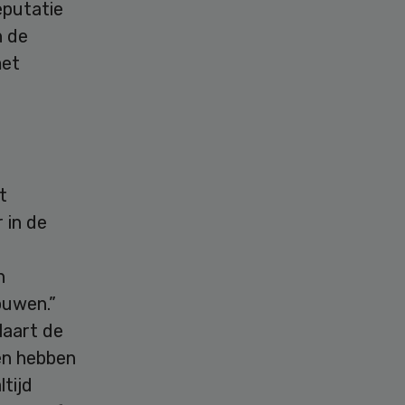
eputatie
n de
met
t
 in de
n
ouwen.”
laart de
en hebben
ltijd