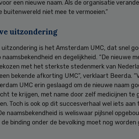
voor een nieuwe naam. Als de organisatie verande
e buitenwereld niet mee te vermoeien.”
eve uitzondering
e uitzondering is het Amsterdam UMC, dat snel g
p naamsbekendheid en degelijkheid. “De nieuwe 
gekozen met het sterkste stedenmerk van Nederla
een bekende afkorting UMC”, verklaart Beerda. “V
erdam UMC erin geslaagd om de nieuwe naam go
ht te krijgen, met name door zelf medicijnen te 
n. Toch is ook op dit succesverhaal wel iets aan 
De naamsbekendheid is weliswaar pijlsnel opgebo
 de binding onder de bevolking moet nog worden 