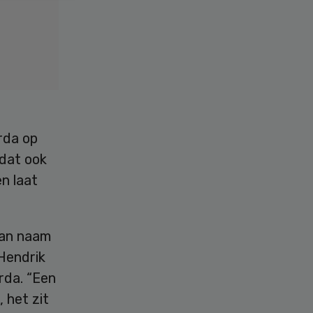
rda op
 dat ook
n laat
van naam
Hendrik
rda. “Een
 het zit