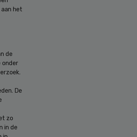
 aan het
an de
e onder
derzoek.
eden. De
e
et zo
n in de
 in