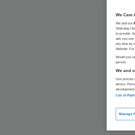
We Care 
We and our
Selecting I 
to provide. S
ads you see 
any time by c
Website. For 
Would you rat
person
We and ou
Use precise g
device. Pers
development
List of Part
Manage P