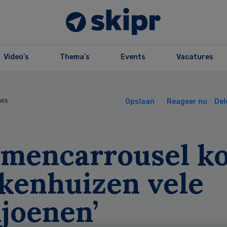
Video’s
Thema’s
Events
Vacatures
ws
Opslaan
Reageer nu
Del
amencarrousel ko
ekenhuizen vele
joenen’