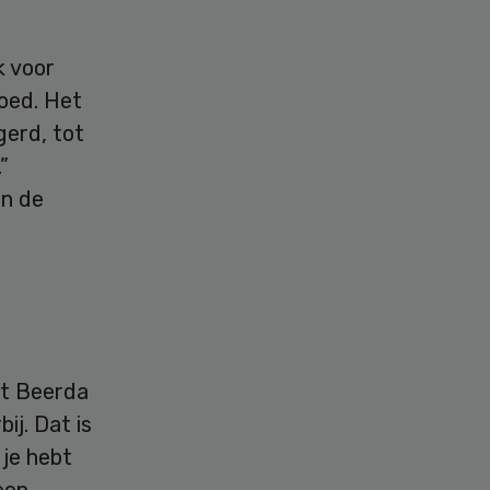
k voor
goed. Het
gerd, tot
”
in de
rt Beerda
ij. Dat is
 je hebt
een