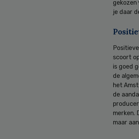
gekozen 
je daar d
Positi
Positiev
scoort o
is goed 
de algem
het Amst
de aandac
producere
merken. 
maar aan