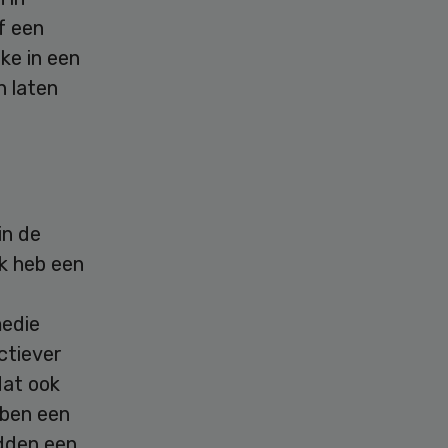
f een
ake in een
n laten
in de
Ik heb een
medie
ctiever
dat ook
bben een
adden een