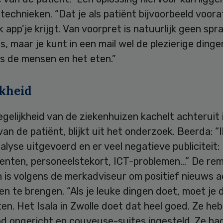
echnieken. “Dat je als patiënt bijvoorbeeld voora
jk app’je krijgt. Van voorpret is natuurlijk geen spr
s, maar je kunt in een mail wel de plezierige dinge
ls de mensen en het eten.”
jkheid
gelijkheid van de ziekenhuizen kachelt achteruit 
van de patiënt, blijkt uit het onderzoek. Beerda: “
lyse uitgevoerd en er veel negatieve publiciteit:
ementen, personeelstekort, ICT-problemen…” De re
 is volgens de merkadviseur om positief nieuws a
en te brengen. “Als je leuke dingen doet, moet je 
en. Het Isala in Zwolle doet dat heel goed. Ze he
ad opgericht en couveuse-suites ingesteld. Ze h