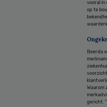
vooral in
op te bou
bekendhe
waarderin
Ongek
Beerda wi
merkname
ziekenhui
voorzich
klantver
Waarom z
merkadvi
gericht. 