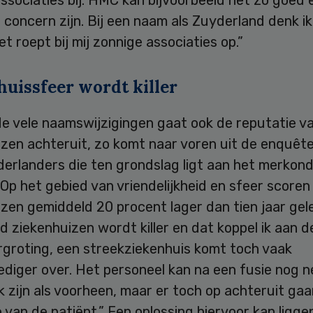
concern zijn. Bij een naam als Zuyderland denk ik
et roept bij mij zonnige associaties op.”
huissfeer wordt killer
de vele naamswijzigingen gaat ook de reputatie v
izen achteruit, zo komt naar voren uit de enquêt
erlanders die ten grondslag ligt aan het merkon
Op het gebied van vriendelijkheid en sfeer scoren
zen gemiddeld 20 procent lager dan tien jaar gel
d ziekenhuizen wordt killer en dat koppel ik aan d
rgroting, een streekziekenhuis komt toch vaak
diger over. Het personeel kan na een fusie nog n
jk zijn als voorheen, maar er toch op achteruit gaa
 van de patiënt.” Een oplossing hiervoor kan liggen