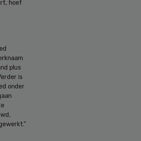
rt, hoef
oed
merknaam
nd plus
erder is
ed onder
gaan
te
uwd,
gewerkt.”