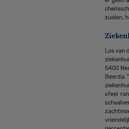
chemisch 
zuiden, h
Zieken
Los van 
ziekenhu
5400 Ned
Beerda: “
ziekenhui
sfeer ron
schaalve
zachtmoe
vriendeli
perceptie