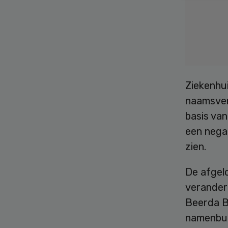
Ziekenhui
naamsver
basis va
een negat
zien.
De afgelo
veranderd
Beerda B
namenbure