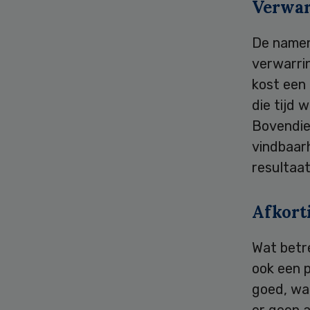
Verwar
De namenc
verwarrin
kost een
die tijd 
Bovendie
vindbaarh
resultaat
Afkort
Wat betr
ook een p
goed, wan
er geen a