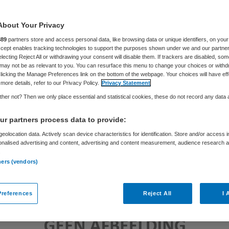
About Your Privacy
Sytse Wilman
25 september 2019
,
11:50
139 keer gelezen
889
partners store and access personal data, like browsing data or unique identifiers, on your
Accept enables tracking technologies to support the purposes shown under we and our partne
electing Reject All or withdrawing your consent will disable them. If trackers are disabled, so
may not be as relevant to you. You can resurface this menu to change your choices or withd
licking the Manage Preferences link on the bottom of the webpage. Your choices will have eff
more details, refer to our Privacy Policy.
Privacy Statement
her not? Then we only place essential and statistical cookies, these do not record any data
r partners process data to provide:
eolocation data. Actively scan device characteristics for identification. Store and/or access 
onalised advertising and content, advertising and content measurement, audience research 
.
ners (vendors)
references
Reject All
I 