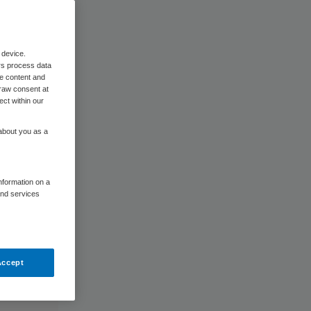
 device.
rs process data
me content and
raw consent at
ect within our
 about you as a
information on a
and services
Accept