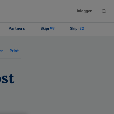
Searc
Inloggen
this
websit
Partners
Skipr
99
Skipr
22
Primary
Sidebar
en
Print
st