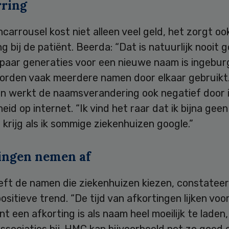
ring
arrousel kost niet alleen veel geld, het zorgt oo
g bij de patiënt. Beerda: “Dat is natuurlijk nooit 
 paar generaties voor een nieuwe naam is ingebur
worden vaak meerdere namen door elkaar gebruikt.
n werkt de naamsverandering ook negatief door 
eid op internet. “Ik vind het raar dat ik bijna geen
 krijg als ik sommige ziekenhuizen google.”
ingen nemen af
eft de namen die ziekenhuizen kiezen, constatee
ositieve trend. “De tijd van afkortingen lijken voorb
t een afkorting is als naam heel moeilijk te laden,
ssociaties bij. HMC kan bijvoorbeeld net zo goed 