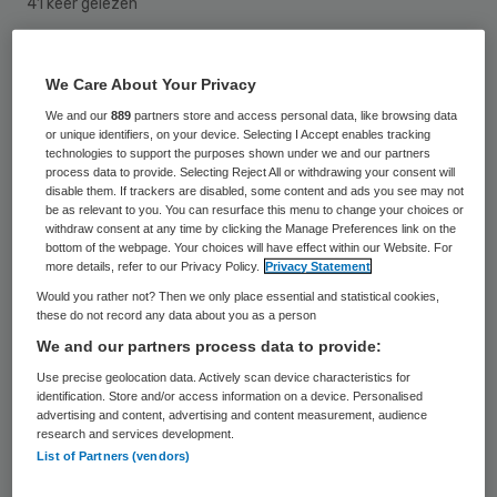
41 keer gelezen
Vitalis Brunswijck in Eindhoven en Vitalis
We Care About Your Privacy
Parc Imstenrade in Heerlen gaan
We and our
889
partners store and access personal data, like browsing data
samenwerken met IVN, Instituut voor
or unique identifiers, on your device. Selecting I Accept enables tracking
technologies to support the purposes shown under we and our partners
natuureducatie en duurzaamheid, binnen
process data to provide. Selecting Reject All or withdrawing your consent will
disable them. If trackers are disabled, some content and ads you see may not
het programma ‘Grijs, Groen & Gelukkig’. Zij
be as relevant to you. You can resurface this menu to change your choices or
withdraw consent at any time by clicking the Manage Preferences link on the
gaan de beide zorg- en woonlocaties
bottom of the webpage. Your choices will have effect within our Website. For
vergroenen en een natuurrijk
more details, refer to our Privacy Policy.
Privacy Statement
activiteitenprogramma aanbieden binnen
Would you rather not? Then we only place essential and statistical cookies,
these do not record any data about you as a person
dagbesteding.
We and our partners process data to provide:
Use precise geolocation data. Actively scan device characteristics for
Contact met de natuur is goed voor een
identification. Store and/or access information on a device. Personalised
advertising and content, advertising and content measurement, audience
gezonder en gelukkiger oude dag, zo blijkt
research and services development.
volgens IVN uit verschillende
List of Partners (vendors)
wetenschappelijke studies. IVN helpt met