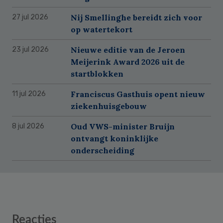
Nij Smellinghe bereidt zich voor
27 jul 2026
op watertekort
Nieuwe editie van de Jeroen
23 jul 2026
Meijerink Award 2026 uit de
startblokken
Franciscus Gasthuis opent nieuw
11 jul 2026
ziekenhuisgebouw
Oud VWS-minister Bruijn
8 jul 2026
ontvangt koninklijke
onderscheiding
Reader
Reacties