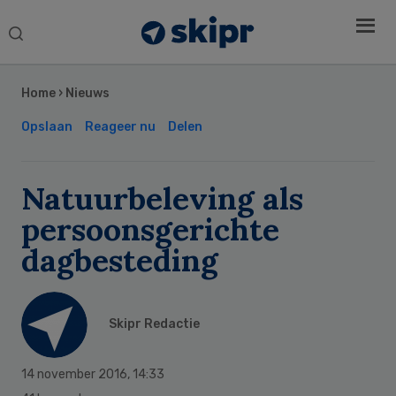
Search
this
Secondary
website
Sidebar
Home
›
Nieuws
Opslaan
Reageer nu
Delen
Natuurbeleving als
persoonsgerichte
dagbesteding
Skipr Redactie
14 november 2016
,
14:33