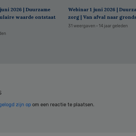
juni 2026 | Duurzame
Webinar 1 juni 2026 | Duur
culaire waarde ontstaat
zorg | Van afval naar grond
31 weergaven
· 14 jaar geleden
eden
s
gelogd zijn op
om een reactie te plaatsen.