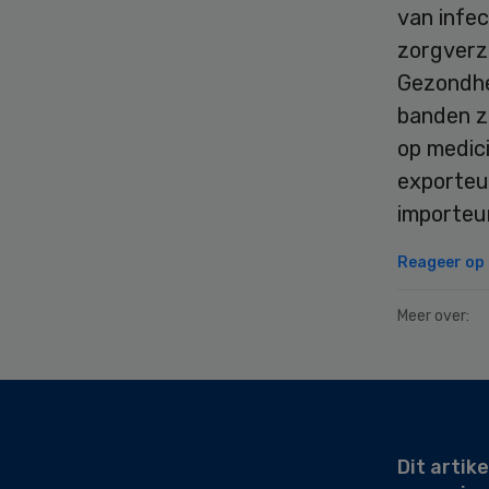
van infec
zorgverz
Gezondhei
banden z
op medici
exporteu
importeur
Reageer op d
Meer over:
Secondary
Sidebar
Dit artike