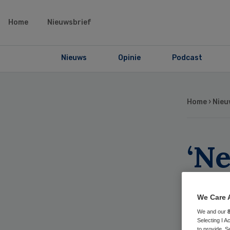
Home
Nieuwsbrief
Nieuws
Opinie
Podcast
Home
›
Nieu
‘N
van
We Care 
Ind
We and our
Selecting I 
to provide. S