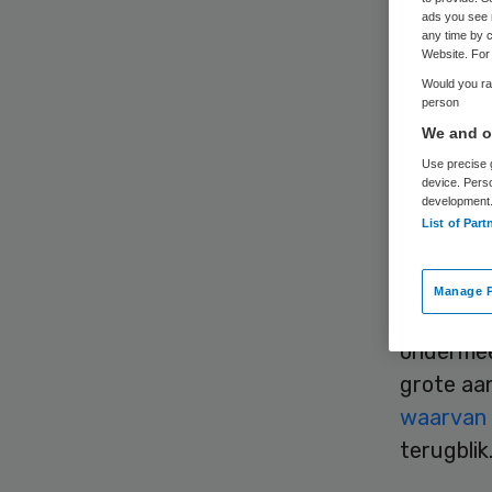
ads you see 
any time by c
Website. For 
Would you rat
person
We and ou
Nederland
Use precise g
device. Pers
zorgaanb
development
List of Part
bieden. D
Volksgez
Manage P
Schippers
ondermee
grote aa
waarvan 
terugblik