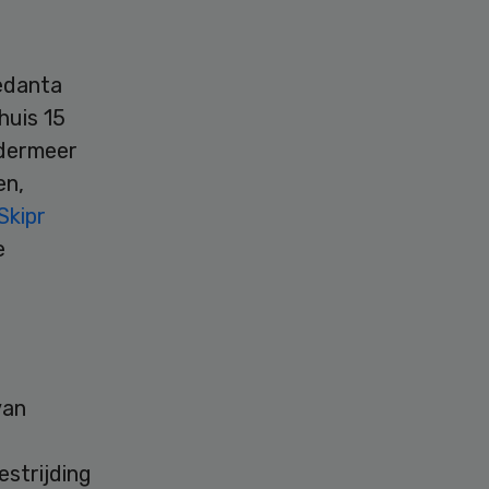
edanta
huis 15
ndermeer
en,
Skipr
e
van
strijding