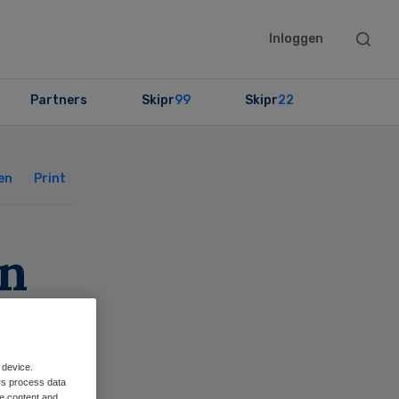
Searc
Inloggen
this
websit
Partners
Skipr
99
Skipr
22
Primary
Sidebar
en
Print
en
in
 device.
rs process data
me content and