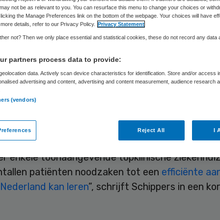
may not be as relevant to you. You can resurface this menu to change your choices or withd
licking the Manage Preferences link on the bottom of the webpage. Your choices will have eff
more details, refer to our Privacy Policy.
Privacy Statement
Philip van de Poel
17 juli 2012
,
09:20
41 keer gelezen
her not? Then we only place essential and statistical cookies, these do not record any data
r partners process data to provide:
 kan leren van ‘de efficiënte aanpak’ waarmee In
eolocation data. Actively scan device characteristics for identification. Store and/or access 
onalised advertising and content, advertising and content measurement, audience research 
ieders de groeiende vraag naar ziekenhuiszorg h
.
ners (vendors)
at schrijft demissionair minister Edith Schippers 
ondheid in een brief aan de Tweede Kamer.
references
Reject All
I 
 leidde begin mei een handelsmissie naar India. Z
r enkele toonaangevende topklinische ziekenhuiz
ntallen patiënten noodzaken tot een
efficiënte aa
Nederland kan leren
”, schrijft Schippers in een ko
.