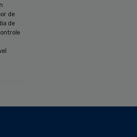
n
oor de
dia de
controle
wel