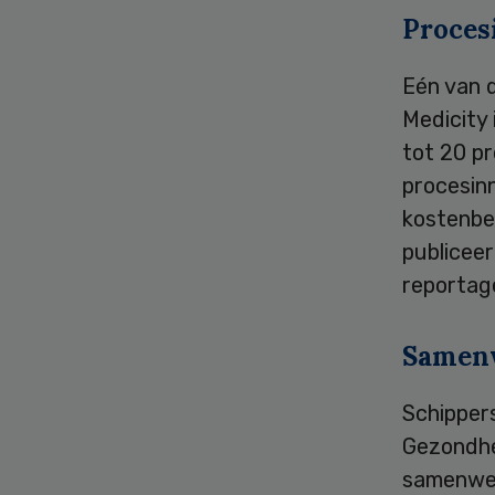
Proces
Eén van 
Medicity 
tot 20 p
procesinn
kostenbeh
publicee
reportag
Samen
Schipper
Gezondhe
samenwerk