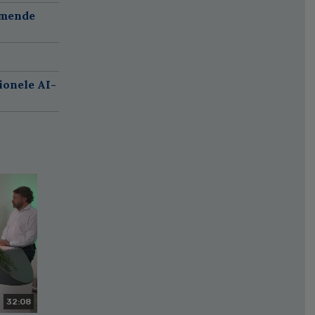
omende
ionele AI-
32:08