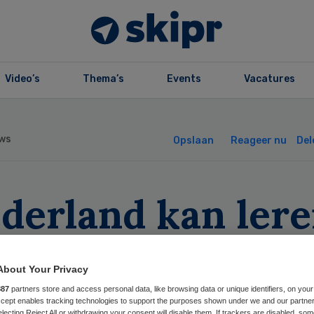
Video’s
Thema’s
Events
Vacatures
ws
Opslaan
Reageer nu
Del
ederland kan ler
 efficiënte zorg 
About Your Privacy
ia’
887
partners store and access personal data, like browsing data or unique identifiers, on your
Accept enables tracking technologies to support the purposes shown under we and our partne
electing Reject All or withdrawing your consent will disable them. If trackers are disabled, so