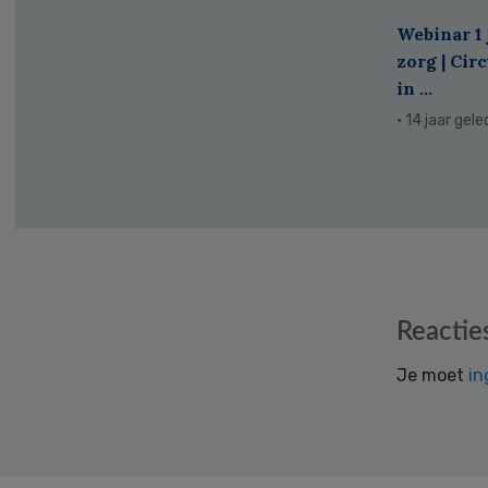
Webinar 1 
zorg | Cir
in ...
· 14 jaar gel
Reader
Reactie
Interactions
Je moet
in