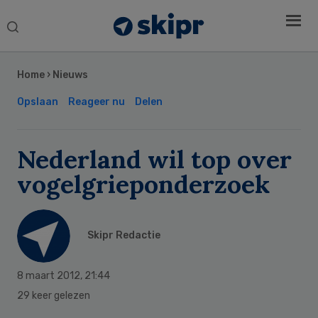
Search
this
Secondary
website
Sidebar
Home
›
Nieuws
Opslaan
Reageer nu
Delen
Nederland wil top over
vogelgrieponderzoek
Skipr Redactie
8 maart 2012
,
21:44
29 keer gelezen