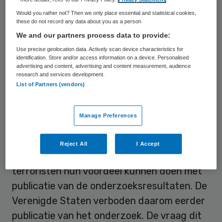
Kamer.
Would you rather not? Then we only place essential and statistical cookies,
these do not record any data about you as a person
We and our partners process data to provide:
Vaccins
Use precise geolocation data. Actively scan device characteristics for
identification. Store and/or access information on a device. Personalised
Het onderzoek is volgens haar van belang
advertising and content, advertising and content measurement, audience
research and services development.
om vaccins en medicijnen te kunnen maken
List of Partners (vendors)
tegen nu nog zeldzame H5N1-infecties bij
mensen. Deskundigen vrezen een
Manage Preferences
wereldwijde epidemie als er een variant van
dit vogelgriepvirus vrijkomt die van mens op
Reject All
I Accept
mens overgaat. Ook is er angst dat
terroristen hun voordeel kunnen doen met
publicatie van de onderzoeksresultaten. De
Verenigde Staten verboden daarom eerder
publicatie van het onderzoek. De vraag dit