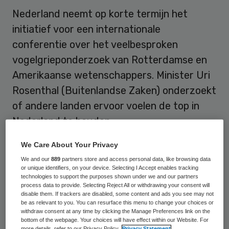
Nederland neemt op korte termijn het
initiatief voor een internationale
conferentie over het veelbesproken
vogelgrieponderzoek van Rotterdamse en
Amerikaanse wetenschappers. Minister Uri
Rosenthal (Buitenlandse Zaken) onderzoekt
of andere landen ervoor voelen de top in
Nederland te houden.
Nu wetenschappers erin zijn geslaagd een
We Care About Your Privacy
vogelgriepvirus (H5N1) te ontwikkelen dat
We and our
889
partners store and access personal data, like browsing data
or unique identifiers, on your device. Selecting I Accept enables tracking
via de lucht makkelijk kan overspringen van
technologies to support the purposes shown under we and our partners
process data to provide. Selecting Reject All or withdrawing your consent will
zoogdier op zoogdier, houdt de zaak het
disable them. If trackers are disabled, some content and ads you see may not
be as relevant to you. You can resurface this menu to change your choices or
kabinet bezig, zei minister Edith Schippers
withdraw consent at any time by clicking the Manage Preferences link on the
bottom of the webpage. Your choices will have effect within our Website. For
(Volksgezondheid) donderdag in de Tweede
more details, refer to our Privacy Policy.
Privacy Statement