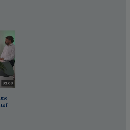
32:08
zame
stof