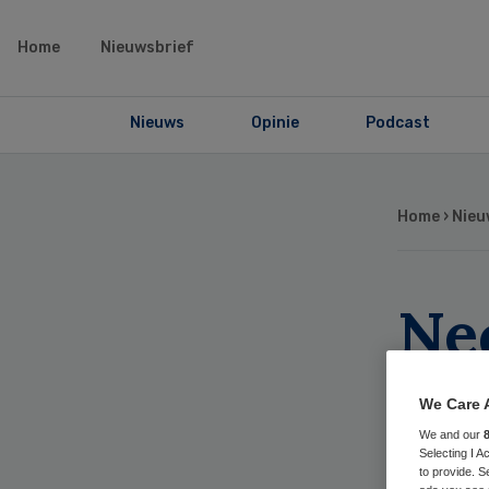
Home
Nieuwsbrief
Nieuws
Opinie
Podcast
Home
›
Nieu
Ne
te
We Care 
We and our
Selecting I 
to provide. S