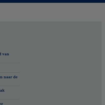
d van
n naar de
aak
er