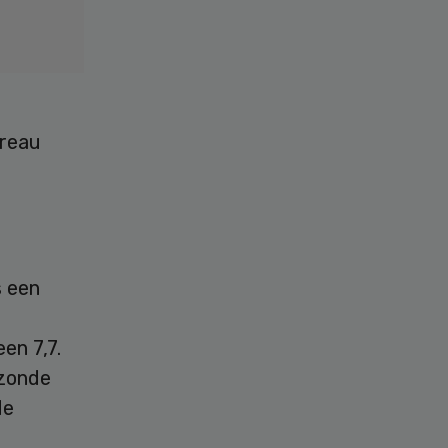
ureau
s een
en 7,7.
ezonde
de