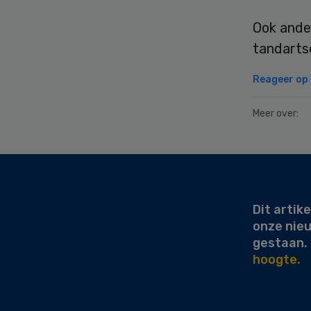
Ook ander
tandartse
Reageer op d
Meer over:
Secondary
Sidebar
Dit artike
onze nie
gestaan.
hoogte.