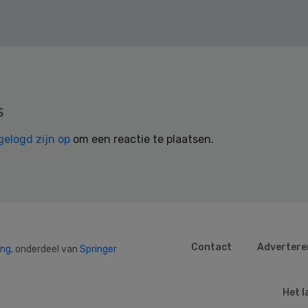
s
gelogd zijn op
om een reactie te plaatsen.
Contact
Advertere
ing
, onderdeel van
Springer
Het l