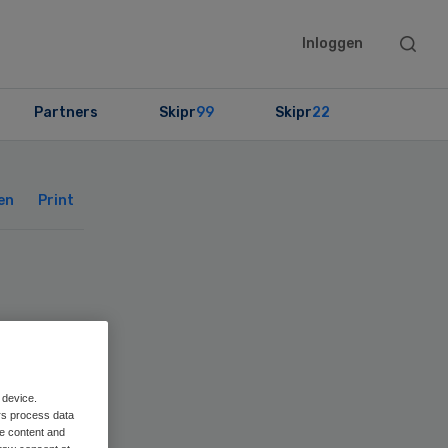
Searc
Inloggen
this
websit
Partners
Skipr
99
Skipr
22
Primary
Sidebar
en
Print
en
 device.
rs process data
me content and