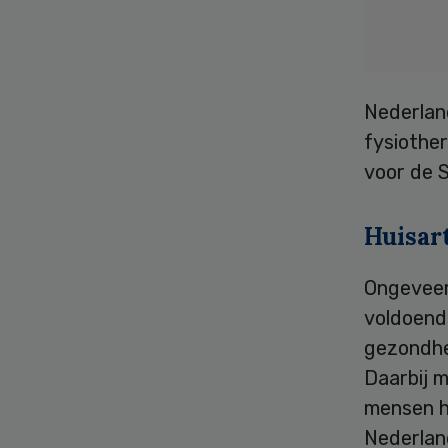
Nederland
fysiother
voor de S
Huisar
Ongeveer
voldoende
gezondhei
Daarbij 
mensen h
Nederland