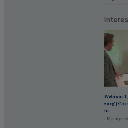
Interes
Webinar 1 
zorg | Cir
in ...
· 13 jaar gel