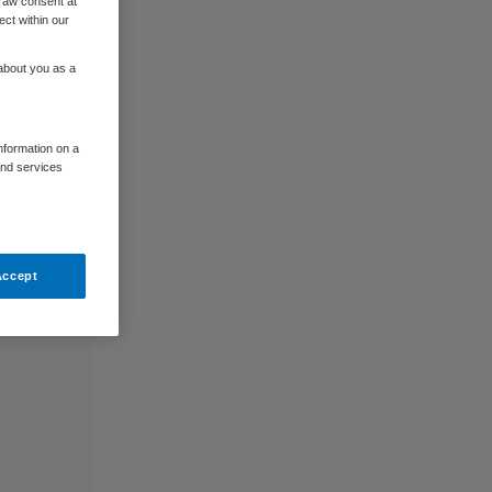
raw consent at
ect within our
 about you as a
information on a
and services
Accept