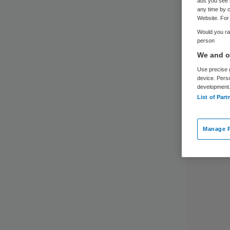
ads you see 
any time by c
Website. For 
Would you rat
person
We and ou
Use precise g
device. Pers
development
List of Part
Manage P