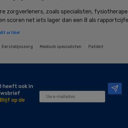
e zorgverleners, zoals specialisten, fysiotherap
n scoren net iets lager dan een 8 als rapportcijfe
it artikel
Eerstelijnszorg
Medisch specialisten
Patiënt
l heeft ook in
uwsbrief
Blijf op de