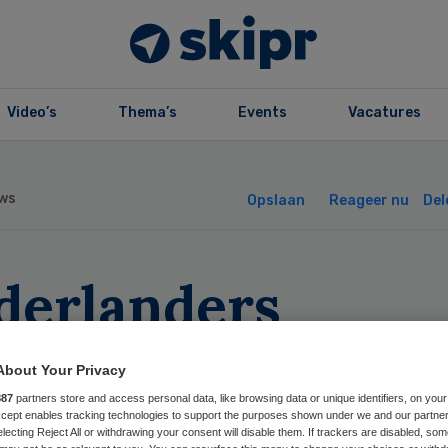
Video’s
Thema’s
Events
Vacatures
ws
Opslaan
Reageer nu
Del
derlanders
vreden over arts
About Your Privacy
887
partners store and access personal data, like browsing data or unique identifiers, on your
Accept enables tracking technologies to support the purposes shown under we and our partne
electing Reject All or withdrawing your consent will disable them. If trackers are disabled, so