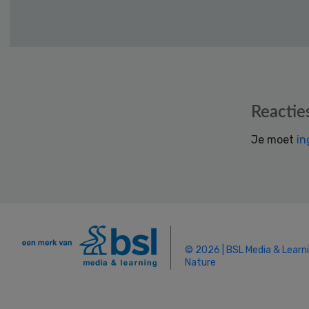
Reader
Reactie
Interactions
Je moet
in
© 2026 | BSL Media & Learn
Nature