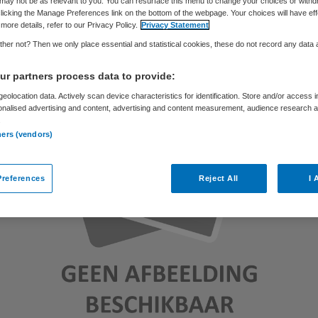
may not be as relevant to you. You can resurface this menu to change your choices or withd
Skipr Redactie
20 september 2012
,
11:21
48 keer gelezen
licking the Manage Preferences link on the bottom of the webpage. Your choices will have eff
more details, refer to our Privacy Policy.
Privacy Statement
her not? Then we only place essential and statistical cookies, these do not record any data
r partners process data to provide:
eolocation data. Actively scan device characteristics for identification. Store and/or access 
onalised advertising and content, advertising and content measurement, audience research 
.
ners (vendors)
references
Reject All
I 