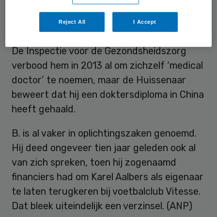
China
Reject All
I Accept
De Inspectie voor de Gezondsheidszorg
verbood hem in 2013 al om zichzelf ‘medical
doctor’ te noemen, maar de Huissenaar
beweert dat hij een doktersdiploma in China
heeft gehaald.
B. is al vaker in oplichtingszaken genoemd.
Hij deed ongeveer tien jaar geleden ook al
van zich spreken, toen hij zogenaamd
financiers had om Karel Aalbers als eigenaar
te laten terugkeren bij voetbalclub Vitesse.
Dat bleek uiteindelijk een verzinsel. (ANP)