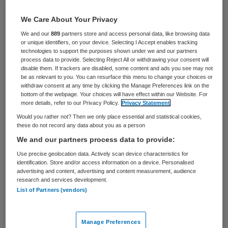
De 52-jarige neparts Fred B. uit Huissen
We Care About Your Privacy
moet woensdag voor de rechter
We and our
889
partners store and access personal data, like browsing data
verschijnen. De rechtbank behandelt zijn
or unique identifiers, on your device. Selecting I Accept enables tracking
technologies to support the purposes shown under we and our partners
zaak dan inhoudelijk. Het Openbaar
process data to provide. Selecting Reject All or withdrawing your consent will
disable them. If trackers are disabled, some content and ads you see may not
Ministerie (OM) vervolgt B. onder meer
be as relevant to you. You can resurface this menu to change your choices or
withdraw consent at any time by clicking the Manage Preferences link on the
wegens oplichting, illegale geneesmiddelen,
bottom of the webpage. Your choices will have effect within our Website. For
dokteren zonder bevoegdheid en
more details, refer to our Privacy Policy.
Privacy Statement
Would you rather not? Then we only place essential and statistical cookies,
mishandeling.
these do not record any data about you as a person
We and our partners process data to provide:
De man deed zich voor als arts en
Use precise geolocation data. Actively scan device characteristics for
dermatoloog en liet een gezonde vrouw in
identification. Store and/or access information on a device. Personalised
advertising and content, advertising and content measurement, audience
China opereren wegens borstkanker. De
research and services development.
Huissenaar stuurde meer patiënten met
List of Partners (vendors)
echte of vermeende ernstige ziektes naar
onduidelijke behandelaars in het buitenland.
Manage Preferences