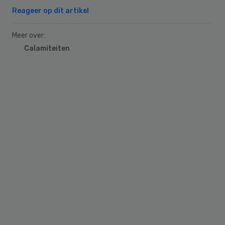
Reageer op dit artikel
Meer over:
Calamiteiten
Primary
Sidebar