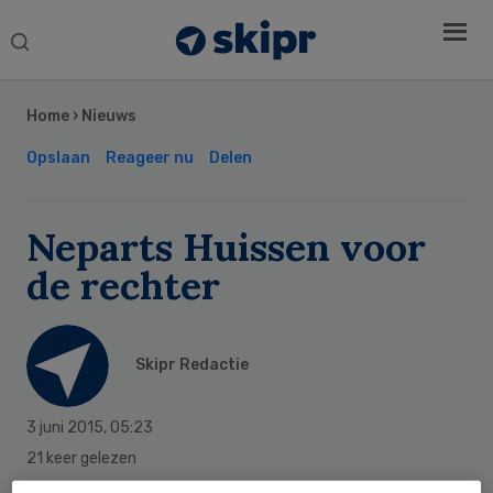
Search
this
Secondary
website
Sidebar
Home
›
Nieuws
Opslaan
Reageer nu
Delen
Neparts Huissen voor
de rechter
Skipr Redactie
3 juni 2015
,
05:23
21 keer gelezen