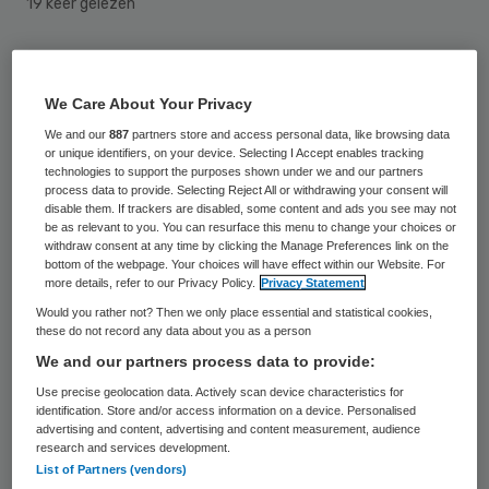
19 keer gelezen
Een 46-jarige Tilburger die zich voordeed
als arts wordt ervan verdacht ten minste
We Care About Your Privacy
negen vrouwen te hebben verkracht. Het
We and our
887
partners store and access personal data, like browsing data
or unique identifiers, on your device. Selecting I Accept enables tracking
Openbaar Ministerie heeft pas donderdag
technologies to support the purposes shown under we and our partners
process data to provide. Selecting Reject All or withdrawing your consent will
voor het eerst ruchtbaarheid aan de zaak
disable them. If trackers are disabled, some content and ads you see may not
gegeven tijdens een regiezitting in Breda.
be as relevant to you. You can resurface this menu to change your choices or
withdraw consent at any time by clicking the Manage Preferences link on the
Dat gebeurde nu pas vanwege de
bottom of the webpage. Your choices will have effect within our Website. For
more details, refer to our Privacy Policy.
Privacy Statement
gevoeligheid van de zaak, aldus een
Would you rather not? Then we only place essential and statistical cookies,
woordvoerster van het OM.
these do not record any data about you as a person
We and our partners process data to provide:
De man werd in maart van dit jaar opgepakt
Use precise geolocation data. Actively scan device characteristics for
identification. Store and/or access information on a device. Personalised
na een eerste melding van een slachtoffer.
advertising and content, advertising and content measurement, audience
Aanvankelijk stonden zes verkrachtingen op
research and services development.
List of Partners (vendors)
de dagvaarding, maar inmiddels zijn het OM