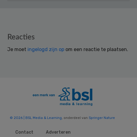
Reader
Reacties
Interactions
Je moet
ingelogd zijn op
om een reactie te plaatsen.
© 2026 | BSL Media & Learning
, onderdeel van
Springer Nature
Contact
Adverteren