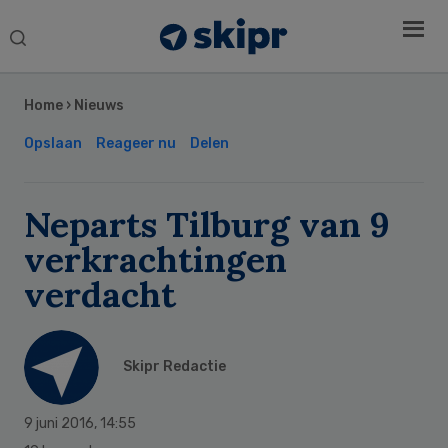
Search
this
Secondary
website
Sidebar
Home
›
Nieuws
Opslaan
Reageer nu
Delen
Neparts Tilburg van 9
verkrachtingen
verdacht
Skipr Redactie
9 juni 2016
,
14:55