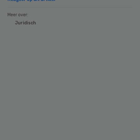
Meer over:
Juridisch
Primary
Sidebar