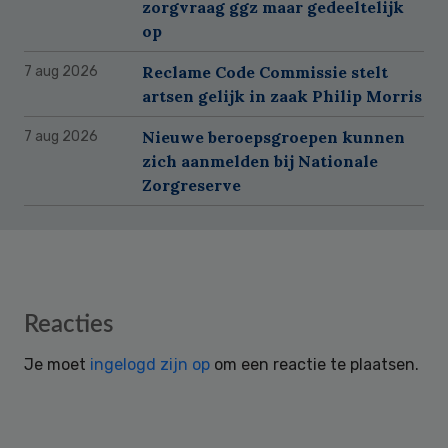
zorgvraag ggz maar gedeeltelijk
op
Reclame Code Commissie stelt
7 aug 2026
artsen gelijk in zaak Philip Morris
Nieuwe beroepsgroepen kunnen
7 aug 2026
zich aanmelden bij Nationale
Zorgreserve
Reader
Reacties
Interactions
Je moet
ingelogd zijn op
om een reactie te plaatsen.