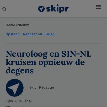
Search
this
Secondary
website
Sidebar
Home
›
Nieuws
Opslaan
Reageer nu
Delen
Neuroloog en SIN-NL
kruisen opnieuw de
degens
Skipr Redactie
7 juni 2010
,
09:47