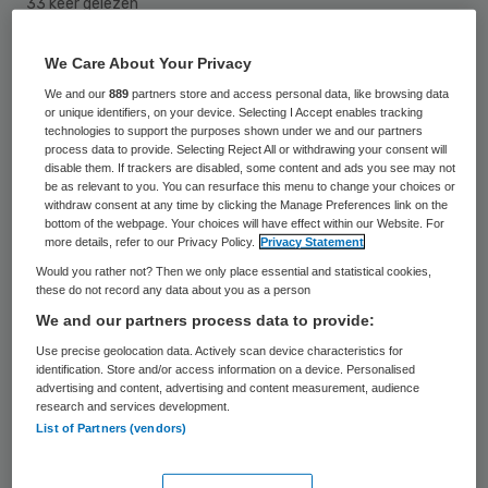
33 keer gelezen
Neuroloog Jan Kuks van het UMCG heeft
We Care About Your Privacy
een kort geding aangespannen tegen SIN-
We and our
889
partners store and access personal data, like browsing data
or unique identifiers, on your device. Selecting I Accept enables tracking
NL-voorzitter Sophie Hankes wegens
technologies to support the purposes shown under we and our partners
process data to provide. Selecting Reject All or withdrawing your consent will
smaad.
disable them. If trackers are disabled, some content and ads you see may not
be as relevant to you. You can resurface this menu to change your choices or
withdraw consent at any time by clicking the Manage Preferences link on the
bottom of the webpage. Your choices will have effect within our Website. For
Website tegen Kuks
more details, refer to our Privacy Policy.
Privacy Statement
Would you rather not? Then we only place essential and statistical cookies,
In januari 2010 is Hankes de website
these do not record any data about you as a person
www.jankuks.nl
gestart “om het publiek te
We and our partners process data to provide:
waarschuwen dat neuroloog Kuks de
Use precise geolocation data. Actively scan device characteristics for
identification. Store and/or access information on a device. Personalised
ernstie gevolgen van een foutieve
advertising and content, advertising and content measurement, audience
research and services development.
neurochirurgische ingreep elders verricht,
List of Partners (vendors)
verzwijgt en de doofpot van medische
fouten in stand houdt.” Hankes is zelf