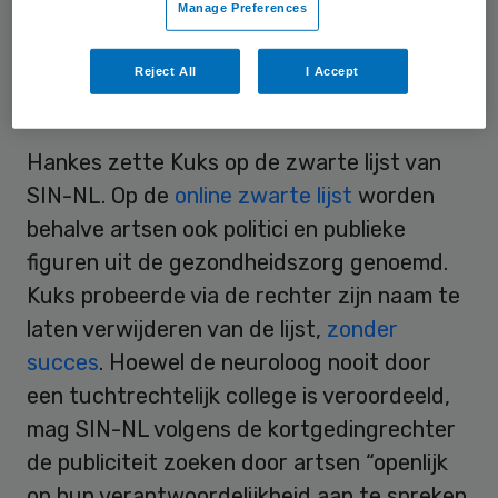
Manage Preferences
slachtoffer van de operatie.
Reject All
I Accept
Zwarte lijst
Hankes zette Kuks op de zwarte lijst van
SIN-NL. Op de
online zwarte lijst
worden
behalve artsen ook politici en publieke
figuren uit de gezondheidszorg genoemd.
Kuks probeerde via de rechter zijn naam te
laten verwijderen van de lijst,
zonder
succes
. Hoewel de neuroloog nooit door
een tuchtrechtelijk college is veroordeeld,
mag SIN-NL volgens de kortgedingrechter
de publiciteit zoeken door artsen “openlijk
op hun verantwoordelijkheid aan te spreken