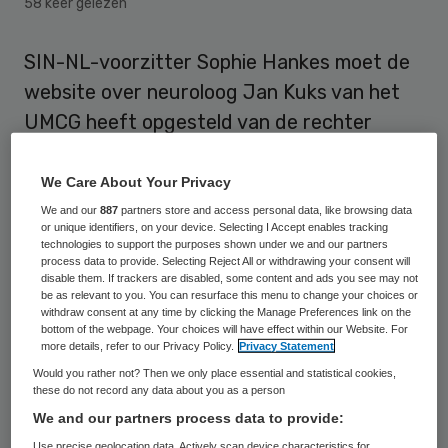
58 keer gelezen
SIN-NL-voorzitter Sophie Hankes moet de
website over neuroloog Jan Kuks van het
UMCG heeft opgesteld van de rechter
verwijderen. Kuks kreeg in een kort geding
gelijk van de rechter in Utrecht. Dat meldt
We Care About Your Privacy
Mednet.
We and our
887
partners store and access personal data, like browsing data
or unique identifiers, on your device. Selecting I Accept enables tracking
technologies to support the purposes shown under we and our partners
process data to provide. Selecting Reject All or withdrawing your consent will
Verwijderen website
disable them. If trackers are disabled, some content and ads you see may not
be as relevant to you. You can resurface this menu to change your choices or
withdraw consent at any time by clicking the Manage Preferences link on the
De rechter vindt dat het
belang van Kuks
bottom of the webpage. Your choices will have effect within our Website. For
more details, refer to our Privacy Policy.
Privacy Statement
op bescherming van zijn eer en goede naam
Would you rather not? Then we only place essential and statistical cookies,
zwaarder weegt dan het belang van
these do not record any data about you as a person
Hankes bij handhaving van jankuks.nl.
We and our partners process data to provide:
Hankes heeft naar het oordeel van de
Use precise geolocation data. Actively scan device characteristics for