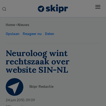
Search
this
Secondary
website
Sidebar
Home
›
Nieuws
Opslaan
Reageer nu
Delen
Neuroloog wint
rechtszaak over
website SIN-NL
Skipr Redactie
24 juni 2010
,
09:09