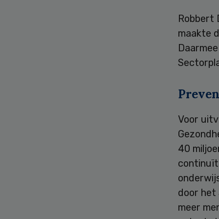
Robbert D
maakte de
Daarmee 
Sectorpl
Preven
Voor uit
Gezondhe
40 miljoe
continuï
onderwijs
door het
meer men