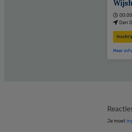
Wijs
00:00
Den D
Inschri
Meer inf
Reader
Reactie
Interactions
Je moet
in