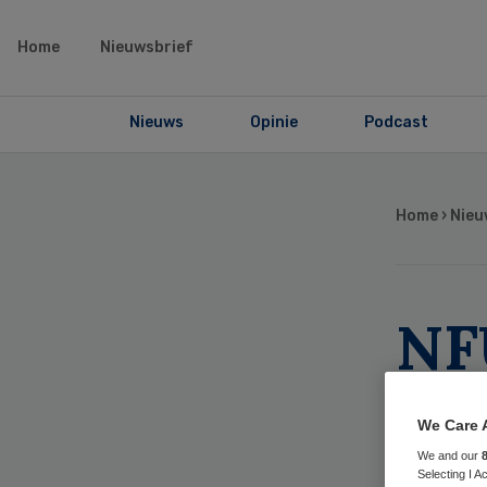
Home
Nieuwsbrief
Nieuws
Opinie
Podcast
Home
›
Nieu
NF
vo
We Care 
on
We and our
Selecting I 