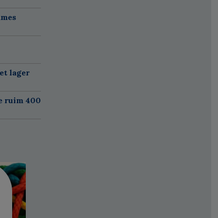
ames
et lager
e ruim 400