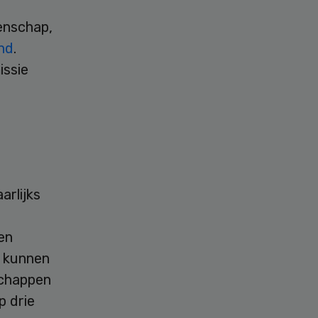
enschap,
nd
.
issie
rlijks
en
 kunnen
schappen
p drie