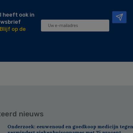
l heeft ook in
uwsbrief
Blijf op de
teerd nieuws
Onderzoek: eeuwenoud en goedkoop medicijn tegen
vermindert ziekenhuisopnames met 25 procent