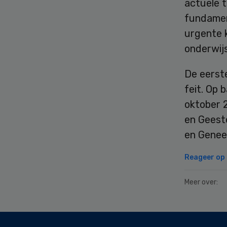
actuele 
fundament
urgente 
onderwijs
De eerste
feit. Op 
oktober 2
en Geest
en Genee
Reageer op d
Meer over:
Secondary