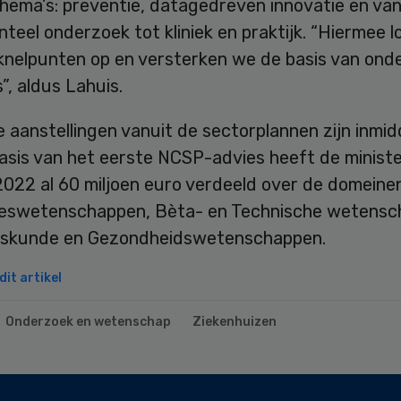
thema’s: preventie, datagedreven innovatie en va
eel onderzoek tot kliniek en praktijk. “Hiermee 
knelpunten op en versterken we de basis van ond
”, aldus Lahuis.
 aanstellingen vanuit de sectorplannen zijn inmid
basis van het eerste NCSP-advies heeft de ministe
022 al 60 miljoen euro verdeeld over de domeinen
eswetenschappen, Bèta- en Technische wetens
skunde en Gezondheidswetenschappen.
it artikel
Onderzoek en wetenschap
Ziekenhuizen