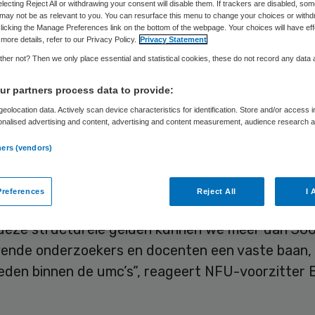
electing Reject All or withdrawing your consent will disable them. If trackers are disabled, so
derwijs
may not be as relevant to you. You can resurface this menu to change your choices or withd
licking the Manage Preferences link on the bottom of the webpage. Your choices will have eff
more details, refer to our Privacy Policy.
Privacy Statement
her not? Then we only place essential and statistical cookies, these do not record any data
r partners process data to provide:
Laura van Elst
12 april 2023
,
13:25
820 keer gelezen
eolocation data. Actively scan device characteristics for identification. Store and/or access 
onalised advertising and content, advertising and content measurement, audience research 
.
et investeert via sectorplannen structureel 200 
ners (vendors)
etenschappelijk onderwijs en onderzoek. Voor uit
Sectorplan Geneeskunde en Gezondheidswetens
references
Reject All
I 
n op gezondheid is jaarlijks 40 miljoen gereservee
 deze structurele gelden kunnen we meer dan 30
vende onderzoekers en docenten een vaste baan, 
ieden binnen de umc’s”, reageert NFU-voorzitter 