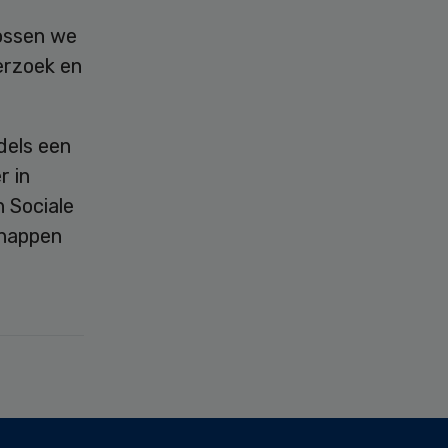
n
lossen we
erzoek en
dels een
r in
 Sociale
chappen