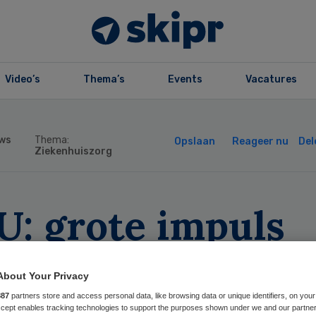
Video’s
Thema’s
Events
Vacatures
ws
Thema:
Opslaan
Reageer nu
Del
Ziekenhuiszorg
U: grote impuls
or wetenschappel
About Your Privacy
derzoek en
887
partners store and access personal data, like browsing data or unique identifiers, on your
Accept enables tracking technologies to support the purposes shown under we and our partne