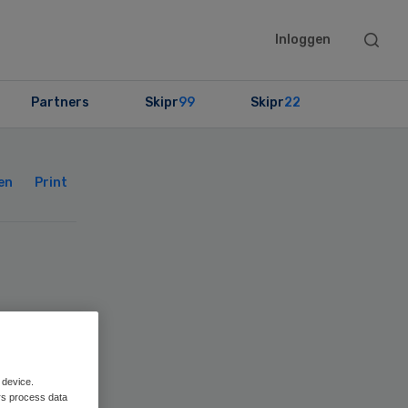
Searc
Inloggen
this
websit
Partners
Skipr
99
Skipr
22
Primary
Sidebar
en
Print
ijk
 device.
rs process data