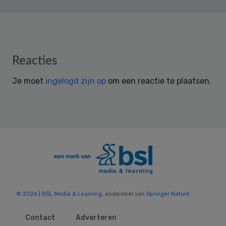
Reader
Reacties
Interactions
Je moet
ingelogd zijn op
om een reactie te plaatsen.
© 2026 | BSL Media & Learning
, onderdeel van
Springer Nature
Contact
Adverteren