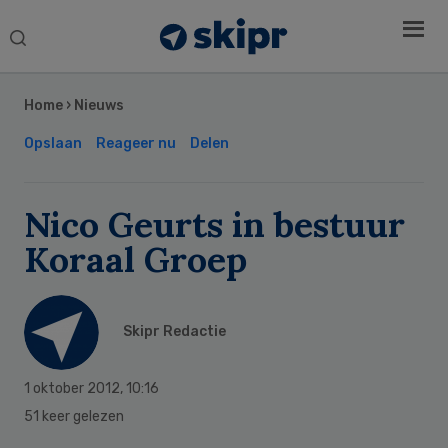
Search
this
Secondary
website
Sidebar
Home
›
Nieuws
Opslaan
Reageer nu
Delen
Nico Geurts in bestuur
Koraal Groep
Skipr Redactie
1 oktober 2012
,
10:16
51 keer gelezen