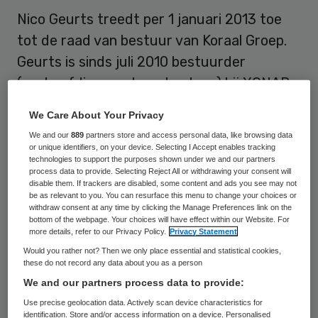
Nico Geurts treedt per 1 januari 2013 toe
tot de raad van bestuur van Koraal Groep.
Geurts is sinds juli 2010 bestuurder
(eenhoofdige raad van bestuur) bij XONAR
Jeugd- en Opvoedhulp.
We Care About Your Privacy
We and our
889
partners store and access personal data, like browsing data
Met zijn overstap is de raad van bestuur
or unique identifiers, on your device. Selecting I Accept enables tracking
van Koraal Groep weer compleet. Na het
technologies to support the purposes shown under we and our partners
process data to provide. Selecting Reject All or withdrawing your consent will
vertrek van Willem den Hartog
heeft het
disable them. If trackers are disabled, some content and ads you see may not
be as relevant to you. You can resurface this menu to change your choices or
bestuur tijdelijk uit twee leden bestaan:
withdraw consent at any time by clicking the Manage Preferences link on the
bottom of the webpage. Your choices will have effect within our Website. For
voorzitter Hank van Geffen en Toine van
more details, refer to our Privacy Policy.
Privacy Statement
den Broek die verantwoordelijk is voor het
Would you rather not? Then we only place essential and statistical cookies,
these do not record any data about you as a person
financieel management en de
We and our partners process data to provide:
bedrijfsvoering. Geurts richt zich op de
Use precise geolocation data. Actively scan device characteristics for
interne en externe ketenbenadering van
identification. Store and/or access information on a device. Personalised