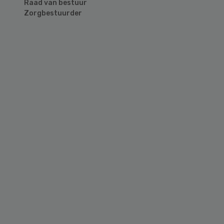
Raad van bestuur
Zorgbestuurder
Primary
Sidebar