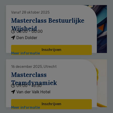
Vanaf 28 oktober 2025
Masterclass Bestuurlijke
Wijsheid
00:00 - 00:00
Den Dolder
Inschrijven
Meer informatie
16 december 2025, Utrecht
Masterclass
Teamdynamiek
09:00 - 16:30
Van der Valk Hotel
Inschrijven
Meer informatie