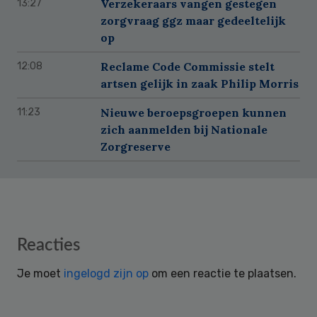
Verzekeraars vangen gestegen
13:27
zorgvraag ggz maar gedeeltelijk
op
Reclame Code Commissie stelt
12:08
artsen gelijk in zaak Philip Morris
Nieuwe beroepsgroepen kunnen
11:23
zich aanmelden bij Nationale
Zorgreserve
Reader
Reacties
Interactions
Je moet
ingelogd zijn op
om een reactie te plaatsen.