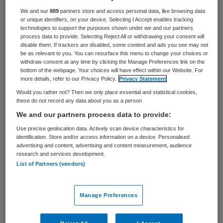
38 keer gelezen
We and our
889
partners store and access personal data, like browsing data
or unique identifiers, on your device. Selecting I Accept enables tracking
Per 1 oktober gaat Baros, Bariatrie &
technologies to support the purposes shown under we and our partners
process data to provide. Selecting Reject All or withdrawing your consent will
Obesitascentrum officieel van start. Baros
disable them. If trackers are disabled, some content and ads you see may not
be as relevant to you. You can resurface this menu to change your choices or
is een samenwerking tussen het
withdraw consent at any time by clicking the Manage Preferences link on the
bottom of the webpage. Your choices will have effect within our Website. For
Waterlandziekenhuis en Ra-Medical.
more details, refer to our Privacy Policy.
Privacy Statement
Would you rather not? Then we only place essential and statistical cookies,
Door de combinatie van de zorg van het
these do not record any data about you as a person
Waterlandziekenhuis
en de expertise van
We and our partners process data to provide:
Ra-medical
in pre- en postoperatieve zorg,
Use precise geolocation data. Actively scan device characteristics for
identification. Store and/or access information on a device. Personalised
biedt
Baros
de obese patiënt een compleet
advertising and content, advertising and content measurement, audience
research and services development.
behandeltraject.
List of Partners (vendors)
Groeiend probleem
Manage Preferences
Obesitas vormt een snel groeiend