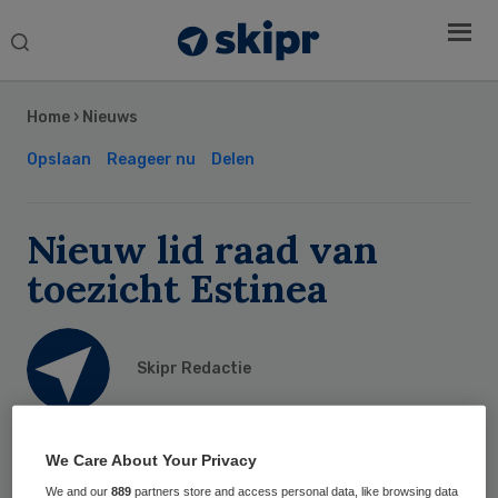
Search
this
Secondary
website
Sidebar
Home
›
Nieuws
Opslaan
Reageer nu
Delen
Nieuw lid raad van
toezicht Estinea
Skipr Redactie
13 maart 2017
,
10:21
We Care About Your Privacy
47 keer gelezen
We and our
889
partners store and access personal data, like browsing data