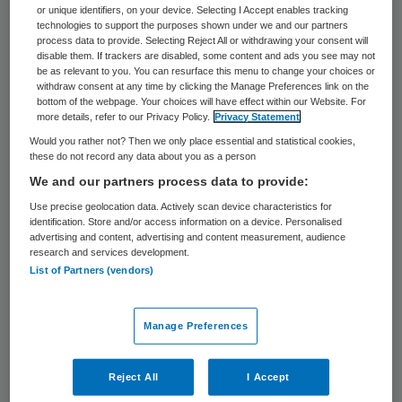
or unique identifiers, on your device. Selecting I Accept enables tracking
Jan Mos is op 1 januari tot de raad van
technologies to support the purposes shown under we and our partners
process data to provide. Selecting Reject All or withdrawing your consent will
toezicht van Estinea toegetreden. Dat
disable them. If trackers are disabled, some content and ads you see may not
be as relevant to you. You can resurface this menu to change your choices or
maakt de zorgorganisatie voor mensen met
withdraw consent at any time by clicking the Manage Preferences link on the
een beperking in de Achterhoek en Twente
bottom of the webpage. Your choices will have effect within our Website. For
more details, refer to our Privacy Policy.
Privacy Statement
vandaag bekend.
Would you rather not? Then we only place essential and statistical cookies,
these do not record any data about you as a person
Mos (62) heeft een loopbaan in personeels
We and our partners process data to provide:
management. Tot afgelopen jaar werkte hij
Use precise geolocation data. Actively scan device characteristics for
identification. Store and/or access information on a device. Personalised
als directeur Personeel & Organisatie bij het
advertising and content, advertising and content measurement, audience
research and services development.
internationale bedrijf Vredestein dat
List of Partners (vendors)
Enschede als hoofdvestiging heeft.
Daarnaast heeft Mos ruim twintig jaar
Manage Preferences
ervaring als toezichthouder binnen onder
andere de cultuursector, het onderwijs en
Reject All
I Accept
de zorg.