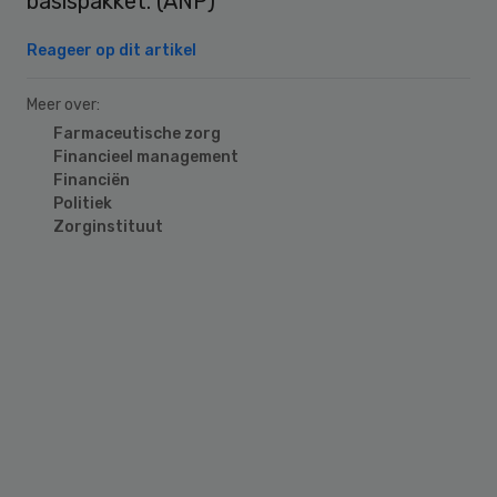
basispakket. (ANP)
Reageer op dit artikel
Meer over:
Farmaceutische zorg
Financieel management
Financiën
Politiek
Zorginstituut
Primary
Sidebar