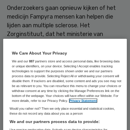
Onderzoekers gaan opnieuw kijken of het
medicijn Fampyra mensen kan helpen die
lijden aan multiple sclerose. Het
Zorginstituut, dat het ministerie van
Volksgezondheid adviseert over medicijnen,
concludeerde tot twee keer toe dat
We Care About Your Privacy
Fampyra niet bewezen effectief is. Op basis
We and our
887
partners store and access personal data, like browsing data
or unique identifiers, on your device. Selecting I Accept enables tracking
van dat advies besloot minister Bruno
technologies to support the purposes shown under we and our partners
Bruins (Medische Zorg) het middel niet toe
process data to provide. Selecting Reject All or withdrawing your consent will
disable them. If trackers are disabled, some content and ads you see may not
te laten tot het basispakket.
be as relevant to you. You can resurface this menu to change your choices or
withdraw consent at any time by clicking the Manage Preferences link on the
bottom of the webpage. Your choices will have effect within our Website. For
Het middel werd eerder tijdelijk vergoed,
more details, refer to our Privacy Policy.
Privacy Statement
maar daar kwam na het meest recente
Would you rather not? Then we only place essential and statistical cookies,
these do not record any data about you as a person
advies van het Zorginstituut een einde aan.
We and our partners process data to provide:
Een aantal MS-patiënten meent wel degelijk
Use precise geolocation data. Actively scan device characteristics for