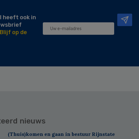
l heeft ook in
uwsbrief
Blijf op de
teerd nieuws
(Thuis)komen en gaan in bestuur Rijnstate