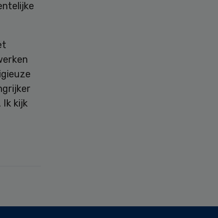
ntelijke
et
werken
igieuze
grijker
Ik kijk