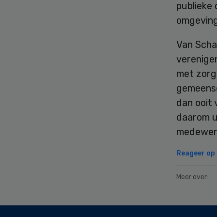
publieke 
omgeving
Van Schai
verenige
met zorg
gemeensc
dan ooit 
daarom u
medewerk
Reageer op d
Meer over:
Secondary