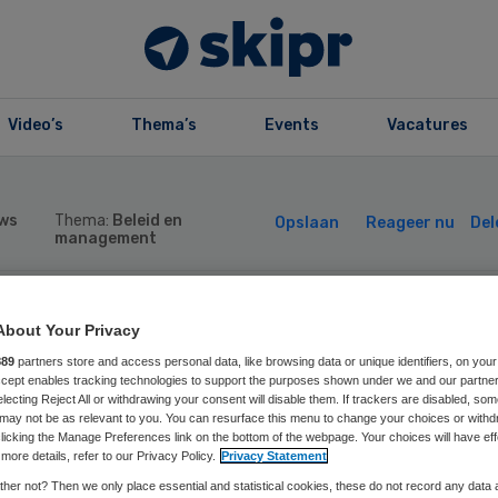
Video’s
Thema’s
Events
Vacatures
ws
Thema:
Beleid en
Opslaan
Reageer nu
Del
management
euwe bestuurder
About Your Privacy
889
partners store and access personal data, like browsing data or unique identifiers, on your
Accept enables tracking technologies to support the purposes shown under we and our partne
aris Zorggroep
electing Reject All or withdrawing your consent will disable them. If trackers are disabled, so
may not be as relevant to you. You can resurface this menu to change your choices or withd
licking the Manage Preferences link on the bottom of the webpage. Your choices will have eff
more details, refer to our Privacy Policy.
Privacy Statement
her not? Then we only place essential and statistical cookies, these do not record any data