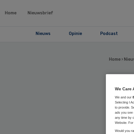
Home
Nieuwsbrief
Nieuws
Opinie
Podcast
Home
›
Nieu
Ni
We Care 
We and our
Selecting I 
Am
to provide. S
ads you see 
any time by c
Website. For 
Would you rat