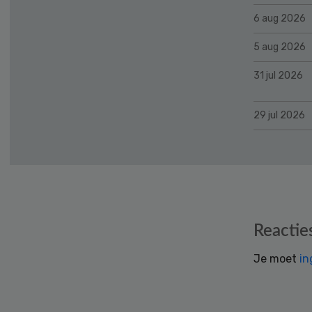
6 aug 2026
5 aug 2026
31 jul 2026
29 jul 2026
Reader
Reactie
Interactions
Je moet
in