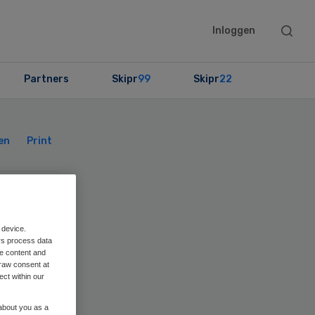
Searc
Inloggen
this
websit
Partners
Skipr
99
Skipr
22
Primary
Sidebar
en
Print
 device.
rs process data
me content and
raw consent at
ect within our
 about you as a