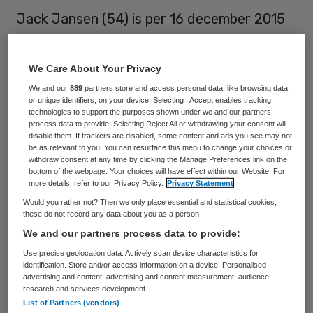
Jack Jansen (54) is per 16 december 2015
benoemd tot bestuurder van
ouderenorganisatie Van Neynsel in ʾs-
We Care About Your Privacy
Hertogenbosch. Het afgelopen half jaar
We and our
889
partners store and access personal data, like browsing data
nam Jansen deze functie al op interimbasis
or unique identifiers, on your device. Selecting I Accept enables tracking
technologies to support the purposes shown under we and our partners
waar.
process data to provide. Selecting Reject All or withdrawing your consent will
disable them. If trackers are disabled, some content and ads you see may not
be as relevant to you. You can resurface this menu to change your choices or
Jansen heeft een ruime management
withdraw consent at any time by clicking the Manage Preferences link on the
bottom of the webpage. Your choices will have effect within our Website. For
management- en bestuurservaring in de
more details, refer to our Privacy Policy.
Privacy Statement
ziekenhuiszorg en de langdurige zorg, zo
Would you rather not? Then we only place essential and statistical cookies,
these do not record any data about you as a person
laat Van Neynsel weten. Hij begon in de
We and our partners process data to provide:
verpleging, studeerde bestuurskunde in
Use precise geolocation data. Actively scan device characteristics for
Nijmegen en behaalde een master in
identification. Store and/or access information on a device. Personalised
advertising and content, advertising and content measurement, audience
strategisch management. De laatste jaren
research and services development.
werkte hij vooral op interimbasis, onder
List of Partners (vendors)