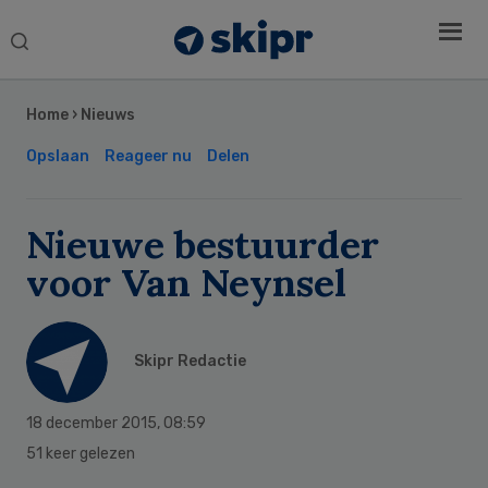
Search
this
Secondary
website
Sidebar
Home
›
Nieuws
Opslaan
Reageer nu
Delen
Nieuwe bestuurder
voor Van Neynsel
Skipr Redactie
18 december 2015
,
08:59
51 keer gelezen