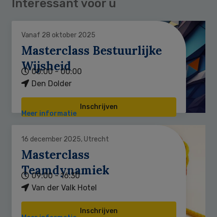
Interessant voor u
Vanaf 28 oktober 2025
Masterclass Bestuurlijke
Wijsheid
00:00 - 00:00
Den Dolder
Inschrijven
Meer informatie
16 december 2025, Utrecht
Masterclass
Teamdynamiek
09:00 - 16:30
Van der Valk Hotel
Inschrijven