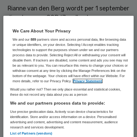
Rianne van den Berg wordt per 1 september
directeur van GGD IJsselland.
We Care About Your Privacy
Ze volgt Nicolette Rigter op, die op 1 mei de
We and our
889
partners store and access personal data, like browsing data
overstap naar GGD regio Utrecht heeft
or unique identifiers, on your device. Selecting I Accept enables tracking
gemaakt.
technologies to support the purposes shown under we and our partners
process data to provide. Selecting Reject All or withdrawing your consent will
disable them. If trackers are disabled, some content and ads you see may not
Van den Berg wordt op 23 juni benoemd tot
be as relevant to you. You can resurface this menu to change your choices or
withdraw consent at any time by clicking the Manage Preferences link on the
directeur Publieke gezondheid (DPG). In die
bottom of the webpage. Your choices will have effect within our Website. For
more details, refer to our Privacy Policy.
Privacy Statement
hoedanigheid is ze zowel verantwoordelijk
Would you rather not? Then we only place essential and statistical cookies,
voor GGD IJsselland als voor de
these do not record any data about you as a person
Geneeskundige Hulpverlening bij ongevallen
We and our partners process data to provide:
en rampen (GHOR) in IJsselland (onderdeel
Use precise geolocation data. Actively scan device characteristics for
identification. Store and/or access information on a device. Personalised
van de Veiligheidsregio IJsselland).
advertising and content, advertising and content measurement, audience
research and services development.
List of Partners (vendors)
Ze is momenteel werkzaam als