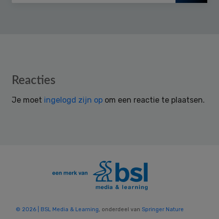
Reader
Reacties
Interactions
Je moet
ingelogd zijn op
om een reactie te plaatsen.
© 2026 | BSL Media & Learning
, onderdeel van
Springer Nature