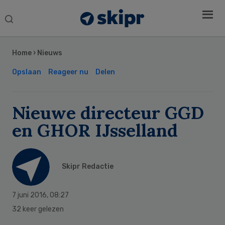
Search
this
Secondary
website
Sidebar
Home
›
Nieuws
Opslaan
Reageer nu
Delen
Nieuwe directeur GGD
en GHOR IJsselland
Skipr Redactie
7 juni 2016
,
08:27
32 keer gelezen