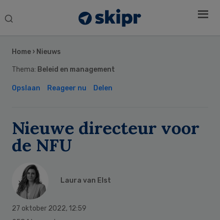
Search
this
Secondary
website
Sidebar
Home
›
Nieuws
Thema:
Beleid en management
Opslaan
Reageer nu
Delen
Nieuwe directeur voor
de NFU
Laura van Elst
27 oktober 2022
,
12:59