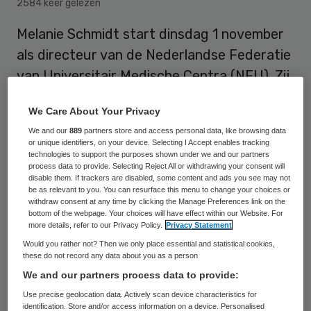
2584 keer gelezen
Melanie Schmidt start dinsdag 1 november
als directeur van de Nederlandse Federatie
van Universitair Medische Centra (NFU). Zij
volgt Jacques Landman op, die zijn
We Care About Your Privacy
pensioengerechtigde leeftijd heeft bereikt.
We and our
889
partners store and access personal data, like browsing data
or unique identifiers, on your device. Selecting I Accept enables tracking
technologies to support the purposes shown under we and our partners
Melanie Schmidt studeerde Cultuur,
process data to provide. Selecting Reject All or withdrawing your consent will
disable them. If trackers are disabled, some content and ads you see may not
Organisatie en Management aan de Vrije
be as relevant to you. You can resurface this menu to change your choices or
withdraw consent at any time by clicking the Manage Preferences link on the
Universiteit en Medische Microbiologie aan
bottom of the webpage. Your choices will have effect within our Website. For
de Hogeschool Alkmaar. Zij promoveerde op
more details, refer to our Privacy Policy.
Privacy Statement
Would you rather not? Then we only place essential and statistical cookies,
de aanpak van sociaal-economische
these do not record any data about you as a person
gezondheidsverschillen aan Amsterdam
We and our partners process data to provide:
UMC/Universiteit van Amsterdam. Sinds
Use precise geolocation data. Actively scan device characteristics for
identification. Store and/or access information on a device. Personalised