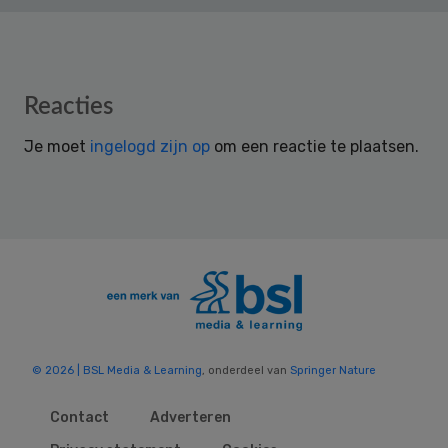
Reader
Reacties
Interactions
Je moet
ingelogd zijn op
om een reactie te plaatsen.
© 2026 | BSL Media & Learning
, onderdeel van
Springer Nature
Contact
Adverteren