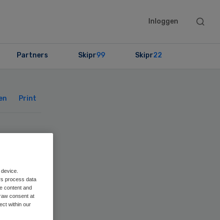
Searc
Inloggen
this
websit
Partners
Skipr
99
Skipr
22
Primary
Sidebar
en
Print
 device.
rs process data
me content and
raw consent at
ect within our