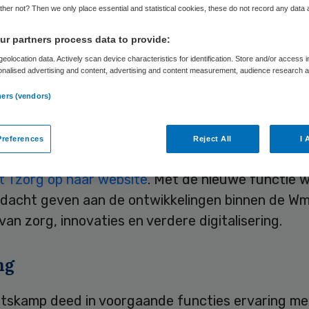
her not? Then we only place essential and statistical cookies, these do not record any data
r partners process data to provide:
Skipr Redactie
14 september 2015
,
10:29
67 keer gelezen
eolocation data. Actively scan device characteristics for identification. Store and/or access 
onalised advertising and content, advertising and content measurement, audience research 
.
ners (vendors)
ember is Katja Smitskamp aangetreden als Direct
ie bij Tzorg. Dat is een nieuwe functie bij de lande
references
Reject All
I 
 van thuiszorg.
t Tzorg op haar website
. Met de nieuwe functie w
dacht geven aan de ontwikkelingen binnen de Wm
 van zorg, innovaties en verdere digitalisering.
ng
itskamp deed in voorgaande functies ervaring me