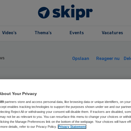
Video’s
Thema’s
Events
Vacatures
ws
Opslaan
Reageer nu
Del
euwe Directeur
About Your Privacy
g & Innovatie bij
889
partners store and access personal data, like browsing data or unique identifiers, on your
Accept enables tracking technologies to support the purposes shown under we and our partne
electing Reject All or withdrawing your consent will disable them. If trackers are disabled, so
org
may not be as relevant to you. You can resurface this menu to change your choices or withd
licking the Manage Preferences link on the bottom of the webpage. Your choices will have eff
more details, refer to our Privacy Policy.
Privacy Statement