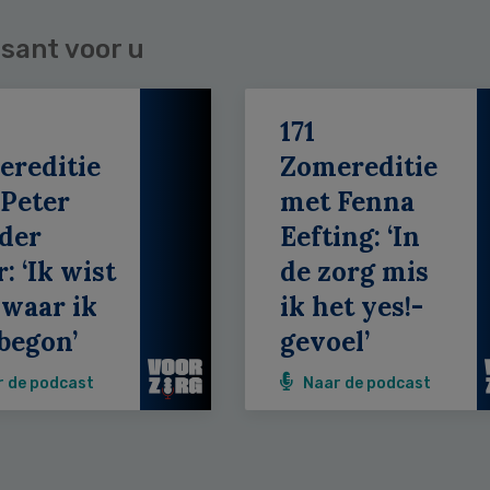
sant voor u
171
ereditie
Zomereditie
Peter
met Fenna
der
Eefting: ‘In
: ‘Ik wist
de zorg mis
 waar ik
ik het yes!-
begon’
gevoel’
r de podcast
Naar de podcast