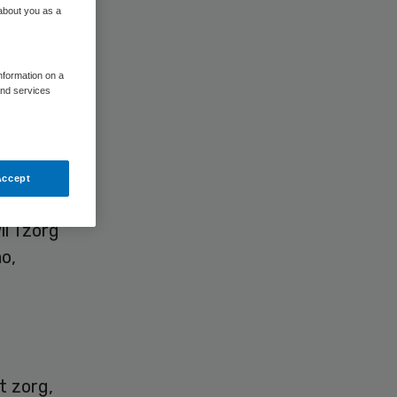
 about you as a
information on a
and services
eur Zorg
lijke
Accept
il Tzorg
o,
t zorg,