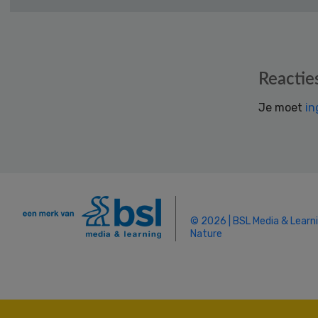
Reader
Reactie
Interactions
Je moet
in
© 2026 | BSL Media & Learn
Nature