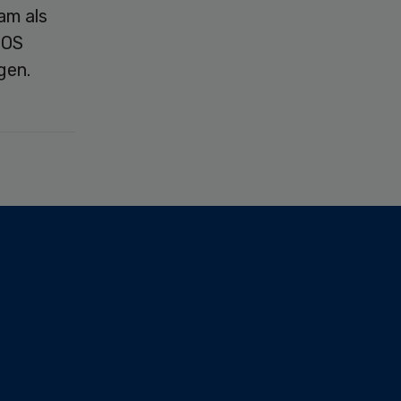
am als
SOS
gen.