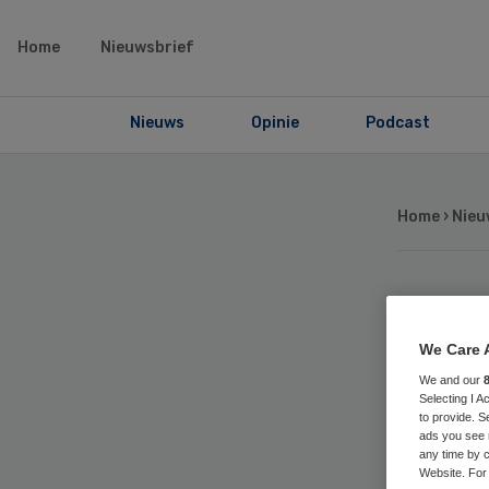
Home
Nieuwsbrief
Nieuws
Opinie
Podcast
Home
›
Nieu
Ni
We Care 
Zor
We and our
Selecting I 
to provide. S
Tz
ads you see 
any time by c
Website. For 