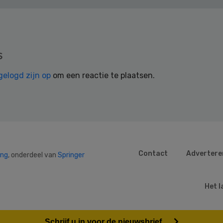
s
gelogd zijn op
om een reactie te plaatsen.
Contact
Advertere
ing
, onderdeel van
Springer
Het l
Schrijf u in voor de nieuwsbrief