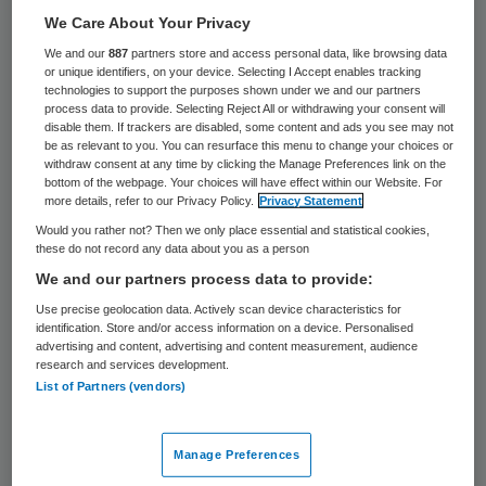
We Care About Your Privacy
In Sierra Leone is een 22-jarige vrouw
We and our
887
partners store and access personal data, like browsing data
bezweken aan het besmettelijke virus ebola.
or unique identifiers, on your device. Selecting I Accept enables tracking
De melding van de dood komt enkele uren
technologies to support the purposes shown under we and our partners
process data to provide. Selecting Reject All or withdrawing your consent will
nadat de Wereldgezondheidsorganisatie
disable them. If trackers are disabled, some content and ads you see may not
be as relevant to you. You can resurface this menu to change your choices or
WHO had bekendgemaakt dat er een einde
withdraw consent at any time by clicking the Manage Preferences link on the
bottom of the webpage. Your choices will have effect within our Website. For
aan de ebola-epidemie in West-Afrika was
more details, refer to our Privacy Policy.
Privacy Statement
gekomen.
Would you rather not? Then we only place essential and statistical cookies,
these do not record any data about you as a person
Sierra Leone werd al op 7 november
We and our partners process data to provide:
ebolavrij verklaard. Uit twee tests op het
Use precise geolocation data. Actively scan device characteristics for
identification. Store and/or access information on a device. Personalised
lichaam van de vrouw die in het noorden van
advertising and content, advertising and content measurement, audience
research and services development.
het land is overleden, blijkt dat ze is
List of Partners (vendors)
bezweken aan ebola. Dat hebben
gezondheidswerkers in het land gemeld.
Manage Preferences
Eerder werd overigens gemeld dat het om