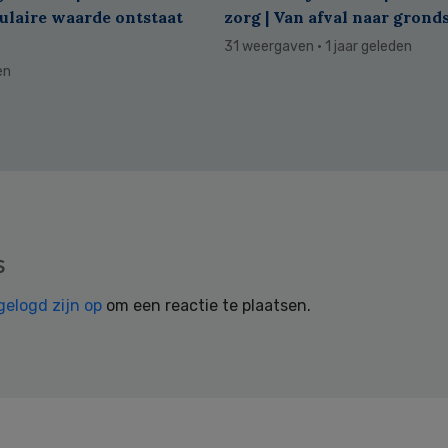
culaire waarde ontstaat
zorg | Van afval naar grond
31 weergaven
· 1 jaar geleden
en
s
gelogd zijn op
om een reactie te plaatsen.