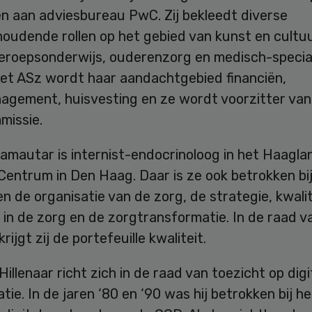
n aan adviesbureau PwC. Zij bekleedt diverse
houdende rollen op het gebied van kunst en cultu
beroepsonderwijs, ouderenzorg en medisch-special
 het ASz wordt haar aandachtgebied financiën,
nagement, huisvesting en ze wordt voorzitter van
missie.
Ramautar is internist-endocrinoloog in het Haagl
entrum in Den Haag. Daar is ze ook betrokken bij
n de organisatie van de zorg, de strategie, kwalit
d in de zorg en de zorgtransformatie. In de raad v
rijgt zij de portefeuille kwaliteit.
illenaar richt zich in de raad van toezicht op digi
tie. In de jaren ‘80 en ‘90 was hij betrokken bij he