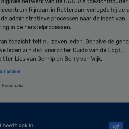
e digitale netwerk van de GGD. Als toezichthouder 
tiecentrum Rijndam in Rotterdam verlegde hij de
n de administratieve processen naar de inzet van
ering in de herstelprocessen.
van toezicht telt nu zeven leden. Behalve de ge
we leden zijn dat: voorzitter Guido van de Logt,
itter Lies van Gennip en Berry van Wijk.
it artikel
Personalia
l heeft ook in