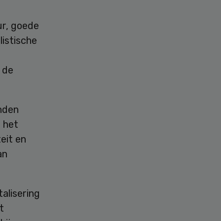
ur, goede
istische
 de
anden
 het
eit en
an
talisering
t