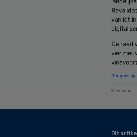
landelijk
Revalida
van ict i
digitalis
De raad 
vier nieu
vicevoorz
Reageer op d
Meer over:
Secondary
Sidebar
Dit artike