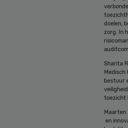
verbonde
toezicht
doelen, 
zorg. In
risicoma
auditcom
Sharita 
Medisch C
bestuur e
veilighei
toezicht k
Maarten H
en innova