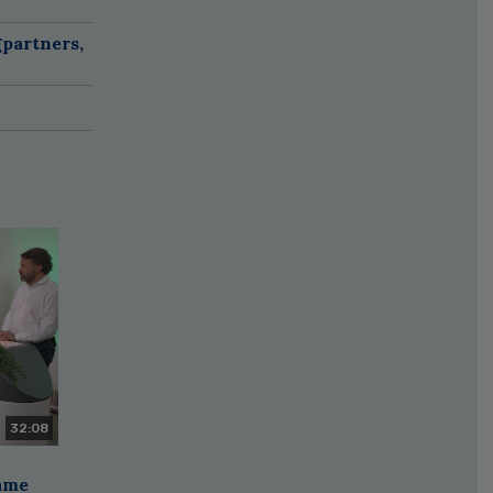
partners,
32:08
zame