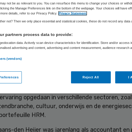
Frits Baltesen
17 februari 2025
,
09:02
1027 keer gelezen
may not be as relevant to you. You can resurface this menu to change your choices or withd
licking the Manage Preferences link on the bottom of the webpage. Your choices will have eff
more details, refer to our Privacy Policy.
Privacy Statement
her not? Then we only place essential and statistical cookies, these do not record any data
van toezicht van het Albert Schweitzer ziekenhui
we leden: Yardena Shitrit, Marja Spaans-den Heijer
r partners process data to provide:
en Maarten Hillenaar. Zij zijn deze maand officiee
eolocation data. Actively scan device characteristics for identification. Store and/or access 
onalised advertising and content, advertising and content measurement, audience research 
.
.
ners (vendors)
hitrit heeft veel ervaring in de publieke sector. Z
references
Reject All
I 
 zij bij complexe of urgente vraagstukken in opd
eke en/of ambtelijke top van ministeries. Als toez
ervaring opgedaan in verschillende sectoren, zoa
zendbranche, cultuur, onderwijs en de energiesec
 portefeuille HRM.
aans-den Heijer was jarenlang als accountant en 