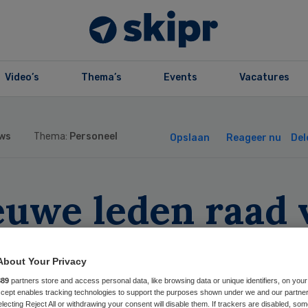
Video’s
Thema’s
Events
Vacatures
ws
Thema:
Personeel
Opslaan
Reageer nu
Del
euwe leden raad 
ezicht ASz
About Your Privacy
889
partners store and access personal data, like browsing data or unique identifiers, on your
Accept enables tracking technologies to support the purposes shown under we and our partne
electing Reject All or withdrawing your consent will disable them. If trackers are disabled, so