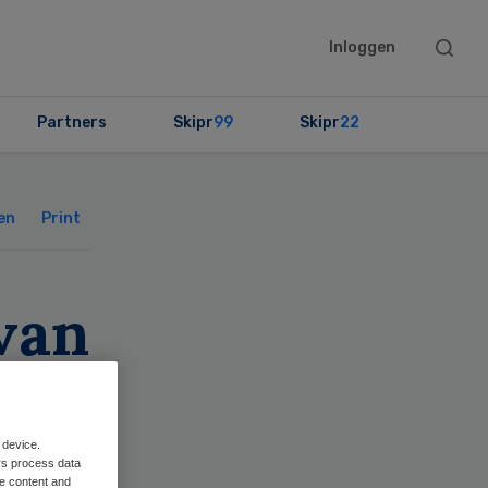
Searc
Inloggen
this
websit
Partners
Skipr
99
Skipr
22
Primary
Sidebar
en
Print
van
 device.
rs process data
me content and