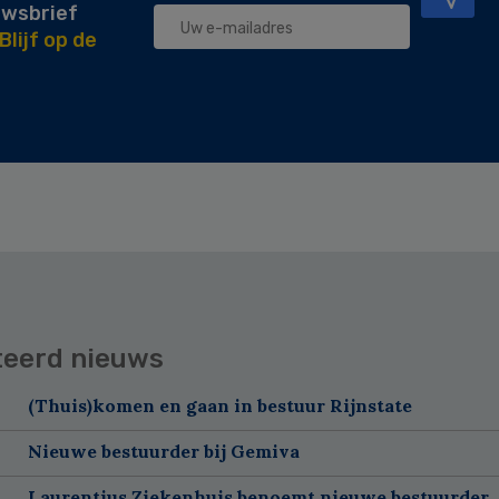
uwsbrief
Blijf op de
teerd nieuws
(Thuis)komen en gaan in bestuur Rijnstate
Nieuwe bestuurder bij Gemiva
Laurentius Ziekenhuis benoemt nieuwe bestuurder