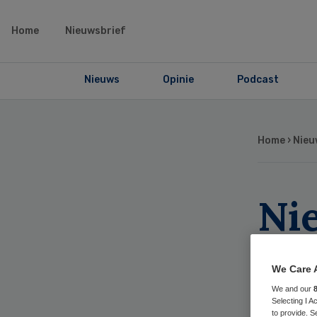
Home
Nieuwsbrief
Nieuws
Opinie
Podcast
Home
›
Nieu
Ni
to
We Care 
We and our
Selecting I 
to provide. S