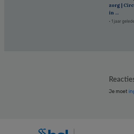
zorg | Cir
in ...
· 1 jaar geled
Reader
Reactie
Interactions
Je moet
in