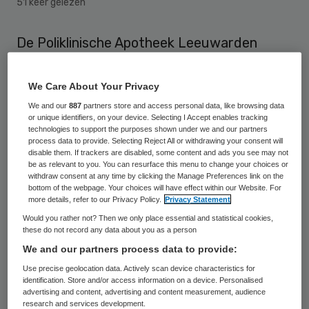
51 keer gelezen
De Poliklinische Apotheek Leeuwarden
(PAL) opent deze maand haar deuren op
een nieuwe locatie. De apotheek vestigt
We Care About Your Privacy
zich in een nieuwbouwlocatie naast de
We and our
887
partners store and access personal data, like browsing data
or unique identifiers, on your device. Selecting I Accept enables tracking
hoofdingang van het Medisch Centrum
technologies to support the purposes shown under we and our partners
process data to provide. Selecting Reject All or withdrawing your consent will
Leeuwarden (MCL).
disable them. If trackers are disabled, some content and ads you see may not
be as relevant to you. You can resurface this menu to change your choices or
withdraw consent at any time by clicking the Manage Preferences link on the
De
Poliklinische Apotheek Leeuwarden
is
bottom of the webpage. Your choices will have effect within our Website. For
een samenwerkingsverband tussen het
more details, refer to our Privacy Policy.
Privacy Statement
ziekenhuis en de eerste lijns apotheken. De
Would you rather not? Then we only place essential and statistical cookies,
these do not record any data about you as a person
PAL wordt ook wel de ‘spoedapotheek’
We and our partners process data to provide:
genoemd. Het is de enige apotheek in
Use precise geolocation data. Actively scan device characteristics for
Leeuwarden die 24 uur per dag geopend is.
identification. Store and/or access information on a device. Personalised
advertising and content, advertising and content measurement, audience
Daarnaast vervult PAL de functies van een
research and services development.