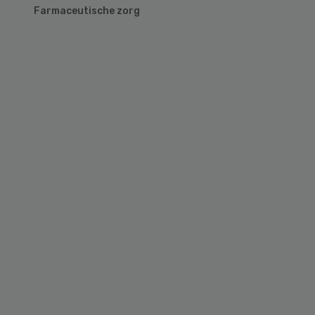
Farmaceutische zorg
Primary
Sidebar