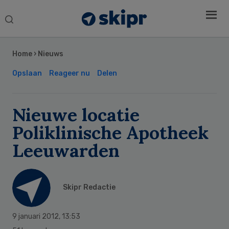
Search
this
Secondary
website
Sidebar
Home
›
Nieuws
Opslaan
Reageer nu
Delen
Nieuwe locatie
Poliklinische Apotheek
Leeuwarden
Skipr Redactie
9 januari 2012
,
13:53