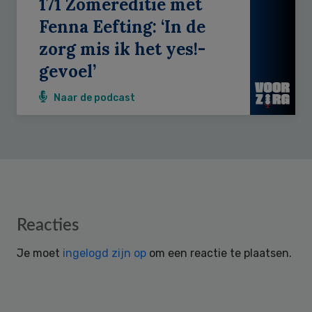
171 Zomereditie met
Fenna Eefting: ‘In de
zorg mis ik het yes!-
gevoel’
Naar de podcast
Reader
Reacties
Interactions
Je moet
ingelogd zijn op
om een reactie te plaatsen.