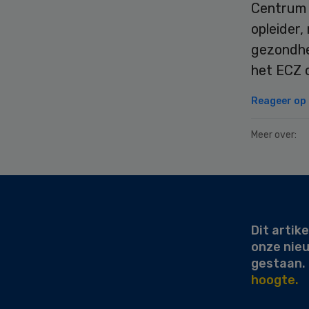
Centrum v
opleider,
gezondhei
het ECZ c
Reageer op d
Meer over:
Secondary
Sidebar
Dit artike
onze nie
gestaan.
hoogte.