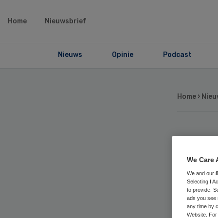
Home
Nieuwsbrief
Nieuws
Opinie
Podcast
Home
›
Nieu
Ni
We Care 
kr
We and our
Selecting I 
zo
to provide. S
ads you see 
any time by c
Website. For 