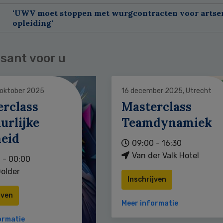
'UWV moet stoppen met wurgcontracten voor artse
opleiding'
sant voor u
 oktober 2025
16 december 2025, Utrecht
erclass
Masterclass
urlijke
Teamdynamiek
heid
09:00 - 16:30
Van der Valk Hotel
 - 00:00
older
Inschrijven
jven
Meer informatie
ormatie