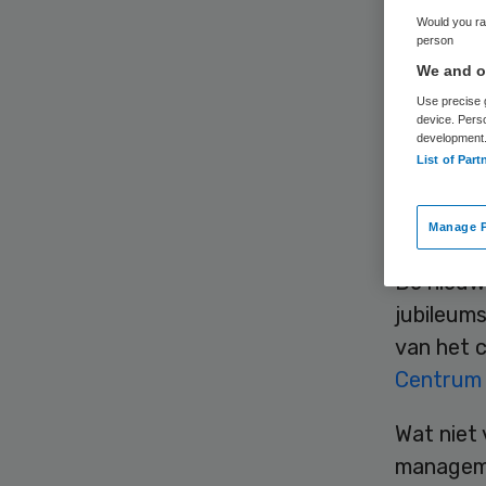
Would you rat
person
We and ou
Use precise g
device. Pers
development
Het Eras
List of Part
(Erasmus
voortaan
Manage P
De nieuw
jubileum
van het 
Centrum 
Wat niet 
manageme