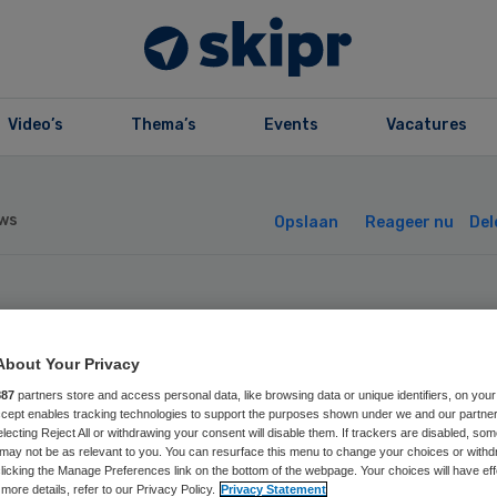
Video’s
Thema’s
Events
Vacatures
ws
Opslaan
Reageer nu
Del
euwe naam voor
About Your Privacy
aamkamer
887
partners store and access personal data, like browsing data or unique identifiers, on your
Accept enables tracking technologies to support the purposes shown under we and our partne
rgleiderschap
electing Reject All or withdrawing your consent will disable them. If trackers are disabled, so
may not be as relevant to you. You can resurface this menu to change your choices or withd
licking the Manage Preferences link on the bottom of the webpage. Your choices will have eff
more details, refer to our Privacy Policy.
Privacy Statement