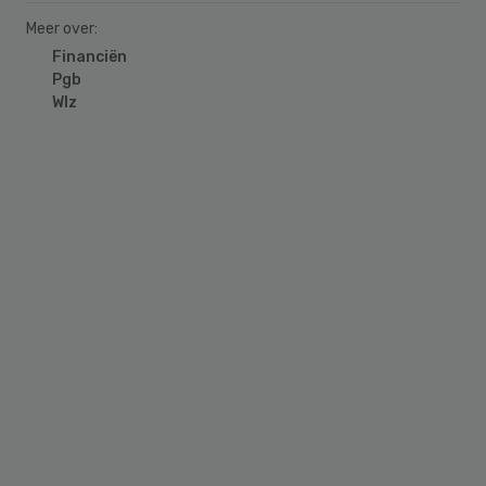
Meer over:
Financiën
Pgb
Wlz
Primary
Sidebar