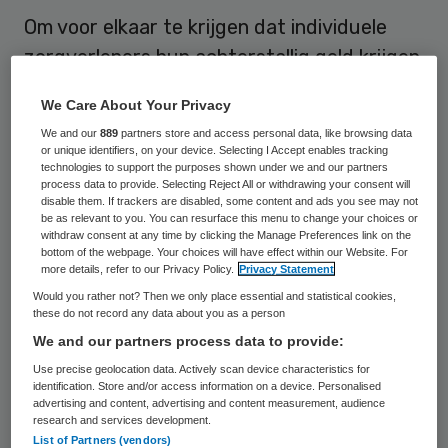
Om voor elkaar te krijgen dat individuele
zorgverleners hun achterstallig geld krijgen
van de Sociale Verzekeringsbank (SVB),
We Care About Your Privacy
wordt dinsdag een nieuwe stichting
We and our
889
partners store and access personal data, like browsing data
opgericht: Stichting PGB Schadeclaim. Dat
or unique identifiers, on your device. Selecting I Accept enables tracking
technologies to support the purposes shown under we and our partners
heeft Eric van der Goot, advocaat van de
process data to provide. Selecting Reject All or withdrawing your consent will
stichting, dinsdag gezegd naar aanleiding
disable them. If trackers are disabled, some content and ads you see may not
be as relevant to you. You can resurface this menu to change your choices or
van berichtgeving van de NOS.
withdraw consent at any time by clicking the Manage Preferences link on the
bottom of the webpage. Your choices will have effect within our Website. For
more details, refer to our Privacy Policy.
Privacy Statement
Individuele zorgverleners die werken voor
Would you rather not? Then we only place essential and statistical cookies,
mensen met een persoonsgebonden budget
these do not record any data about you as a person
We and our partners process data to provide:
(pgb), kunnen zich bij PGB Schadeclaim
Use precise geolocation data. Actively scan device characteristics for
aanmelden. Die bekijkt vervolgens binnen
identification. Store and/or access information on a device. Personalised
twee weken op hoeveel geld de
advertising and content, advertising and content measurement, audience
research and services development.
zorgverlener recht heeft en schrijft dan
List of Partners (vendors)