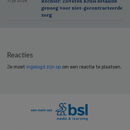
Rechter: Zilveren Kruis betaalde
17 jul 2026
genoeg voor niet-gecontracteerde
zorg
Reader
Reacties
Interactions
Je moet
ingelogd zijn op
om een reactie te plaatsen.