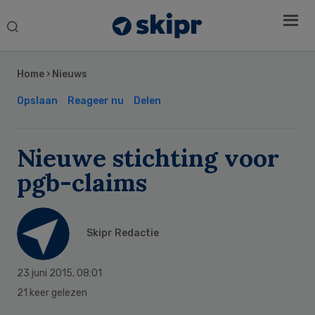
Search
this
Secondary
website
Sidebar
Home
›
Nieuws
Opslaan
Reageer nu
Delen
Nieuwe stichting voor
pgb-claims
Skipr Redactie
23 juni 2015
,
08:01
21 keer gelezen