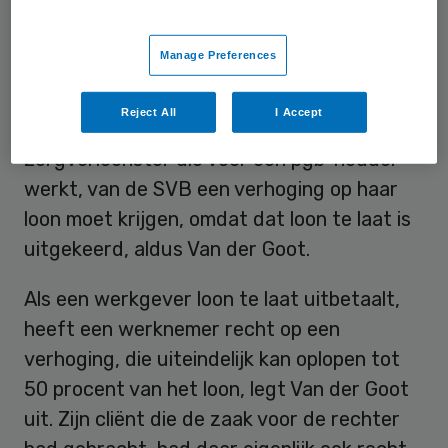
ook de SVB aan.
Manage Preferences
De stichting wordt opgericht na een
uitspraak van de kantonrechter in
Reject All
I Accept
Amsterdam, die heeft bepaald dat een
zorgverleenster die voor een pgb-houder
werkt, van de SVB een verhoging op haar
loon moet krijgen, omdat dat loon te laat is
uitgekeerd, aldus Van der Goot.
Als een werkgever loon te laat uitbetaalt,
heeft een werknemer recht op een
verhoging, die uiteindelijk kan oplopen tot
50 procent van het loon, legt Van der Goot
uit. Zijn cliënt die de zaak voor de rechter