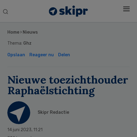
Search
this
Secondary
website
Sidebar
Home
›
Nieuws
Thema:
Ghz
Opslaan
Reageer nu
Delen
Nieuwe toezichthouder
Raphaëlstichting
Skipr Redactie
14 juni 2023
,
11:21