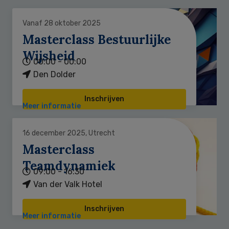
Vanaf 28 oktober 2025
Masterclass Bestuurlijke
Wijsheid
00:00 - 00:00
Den Dolder
Inschrijven
Meer informatie
16 december 2025, Utrecht
Masterclass
Teamdynamiek
09:00 - 16:30
Van der Valk Hotel
Inschrijven
Meer informatie