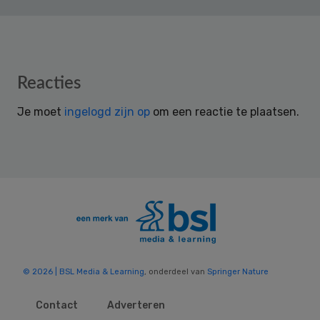
Reader
Reacties
Interactions
Je moet
ingelogd zijn op
om een reactie te plaatsen.
© 2026 | BSL Media & Learning
, onderdeel van
Springer Nature
Contact
Adverteren