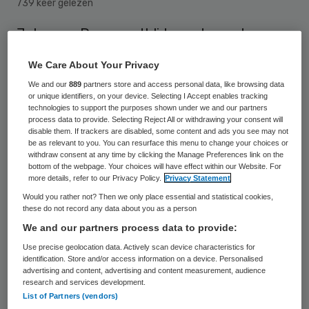
739 keer gelezen
Jules van Dam wordt lid van de raad van
toezicht van de Raphaëlstichting. Van Dam
We Care About Your Privacy
is ook voorzitter van de raad van bestuur
We and our
889
partners store and access personal data, like browsing data
van stichting De Tussenvoorziening in
or unique identifiers, on your device. Selecting I Accept enables tracking
technologies to support the purposes shown under we and our partners
Utrecht.
process data to provide. Selecting Reject All or withdrawing your consent will
disable them. If trackers are disabled, some content and ads you see may not
be as relevant to you. You can resurface this menu to change your choices or
withdraw consent at any time by clicking the Manage Preferences link on the
De benoeming van Van Dam volgt op de
bottom of the webpage. Your choices will have effect within our Website. For
more details, refer to our Privacy Policy.
Privacy Statement
wisseling van het voorzitterschap binnen de
Would you rather not? Then we only place essential and statistical cookies,
raad van toezicht. Tanja Ineke, voormalig
these do not record any data about you as a person
voorzitter van de raad, trad in maart 2023
We and our partners process data to provide:
af vanwege het aflopen van haar laatste
Use precise geolocation data. Actively scan device characteristics for
identification. Store and/or access information on a device. Personalised
zittingstermijn. Sinds haar aftreden heeft
advertising and content, advertising and content measurement, audience
research and services development.
Rob van Dam, zittend lid van de raad van
List of Partners (vendors)