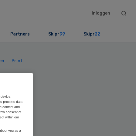
Searc
Inloggen
this
websit
Partners
Skipr
99
Skipr
22
Primary
Sidebar
en
Print
 device.
rs process data
r
me content and
raw consent at
ect within our
ek
 about you as a