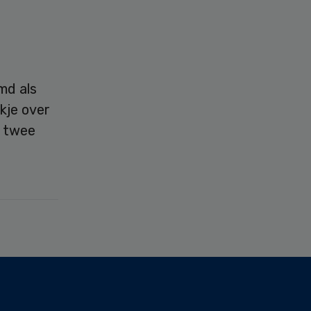
md als
okje over
e twee