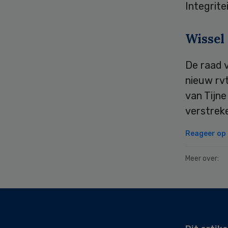
Integrit
Wissel
De raad 
nieuw rvt
van Tijn
verstreke
Reageer op d
Meer over:
Secondary
Sidebar