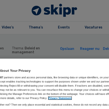
Video’s
Thema’s
Events
Vacatures
ws
Thema:
Beleid en
Opslaan
Reageer nu
Del
management
About Your Privacy
euwe
887
partners store and access personal data, like browsing data or unique identifiers, on your
Accept enables tracking technologies to support the purposes shown under we and our partne
ezichthouder voo
electing Reject All or withdrawing your consent will disable them. If trackers are disabled, so
may not be as relevant to you. You can resurface this menu to change your choices or withd
licking the Manage Preferences link on the bottom of the webpage. Your choices will have eff
nt Maartensklini
more details, refer to our Privacy Policy.
Privacy Statement
her not? Then we only place essential and statistical cookies, these do not record any data