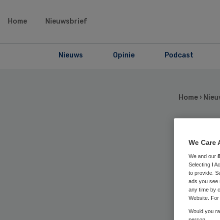
Home
Nieuwsbrief
Nieuws
Opinie
Podcast
Home
›
Nieu
We Care 
Ni
We and our
Selecting I 
to
to provide. S
ads you see 
any time by c
Si
Website. For 
Would you rat
person