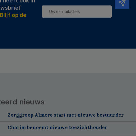
l heeft ook in
uwsbrief
Blijf op de
teerd nieuws
Zorggroep Almere start met nieuwe bestuurder
Charim benoemt nieuwe toezichthouder