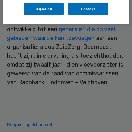
Publicis Eindhoven.
Reject All
I Accept
Door deze brede functies heeft zij zich
ontwikkeld tot een
generalist die op veel
gebieden waarde kan toevoegen
aan een
organisatie, aldus ZuidZorg. Daarnaast
heeft zij ruime ervaring als toezichthouder,
omdat zij twaalf jaar lid en vicevoorzitter is
geweest van de raad van commissarissen
van Rabobank Eindhoven – Veldhoven.
Reageer op dit artikel