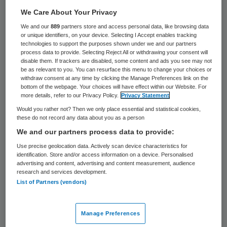
Carla Ottenhoff is per 1 juli toegetreden tot
We Care About Your Privacy
de raad van toezicht van ZuidZorg in
We and our
889
partners store and access personal data, like browsing data
or unique identifiers, on your device. Selecting I Accept enables tracking
Eindhoven. Ottenhof is jarenlang directeur
technologies to support the purposes shown under we and our partners
process data to provide. Selecting Reject All or withdrawing your consent will
geweest van GPR
disable them. If trackers are disabled, some content and ads you see may not
be as relevant to you. You can resurface this menu to change your choices or
Communicatiemanagement dat
withdraw consent at any time by clicking the Manage Preferences link on the
bottom of the webpage. Your choices will have effect within our Website. For
gespecialiseerd is in het organiseren van
more details, refer to our Privacy Policy.
Privacy Statement
communicatiestromen van grote,
Would you rather not? Then we only place essential and statistical cookies,
(inter)nationale organisaties met veel lokale
these do not record any data about you as a person
We and our partners process data to provide:
vestigingen.
Use precise geolocation data. Actively scan device characteristics for
identification. Store and/or access information on a device. Personalised
In deze functie was zij
advertising and content, advertising and content measurement, audience
research and services development.
eindverantwoordelijk voor klantrelaties,
List of Partners (vendors)
new business, medewerkers, innovatie
dienstverlening en financiën. Daarvoor
Manage Preferences
heeft Ottenhof lange tijd gewerkt bij