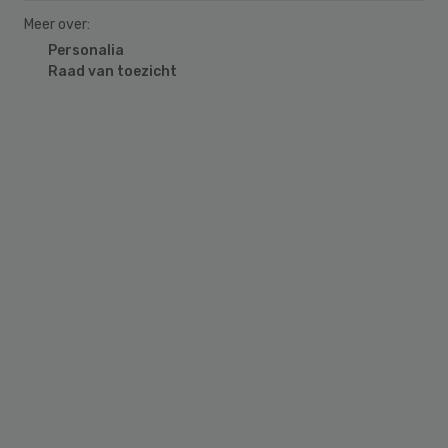
Meer over:
Personalia
Raad van toezicht
Primary
Sidebar